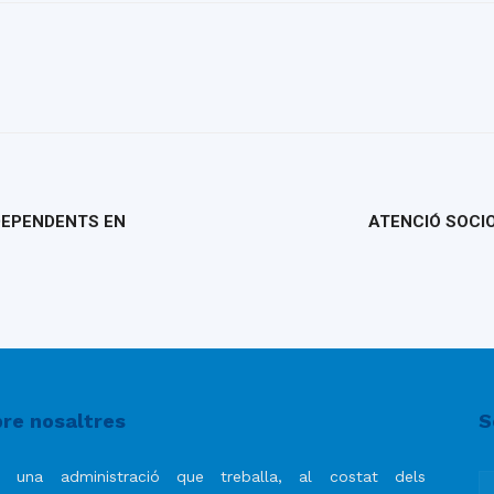
DEPENDENTS EN
ATENCIÓ SOCI
re nosaltres
S
 una administració que treballa, al costat dels