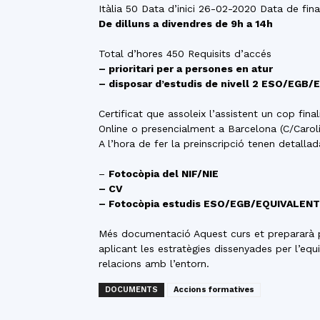
Itàlia 50 Data d’inici 26-02-2020 Data de fina
De dilluns a divendres de 9h a 14h
Total d’hores 450 Requisits d’accés
– prioritari per a persones en atur
– disposar d’estudis de nivell 2 ESO/EG
Certificat que assoleix l’assistent un cop fina
Online o presencialment a Barcelona (C/Caroli
A l’hora de fer la preinscripció tenen detall
–
Fotocòpia del NIF/NIE
– CV
– Fotocòpia estudis ESO/EGB/EQUIVALEN
Més documentació Aquest curs et prepararà pe
aplicant les estratègies dissenyades per l’equ
relacions amb l’entorn.
DOCUMENTS
Accions formatives