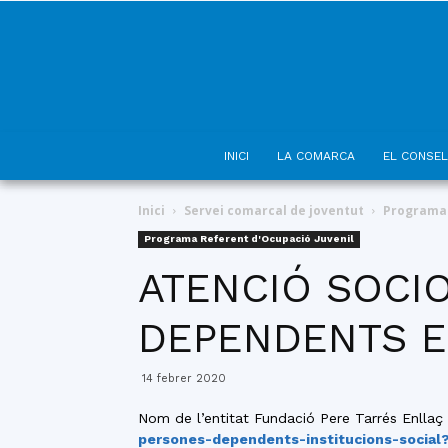
INICI
LA COMARCA
EL CONSEL
Inici
Servei comarcal de joventut
Programa 
Programa Referent d'Ocupació Juvenil
ATENCIÓ SOCI
DEPENDENTS E
14 febrer 2020
Nom de l’entitat Fundació Pere Tarrés Enllaç 
persones-dependents-institucions-social