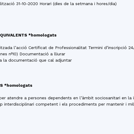
del
lització 31-10-2020 Horari (dies de la setmana i hores/dia)
B/EQUIVALENTS *homologats
Maresme
litzada l’acció Certificat de Professionalitat Termini d’inscripció 
nes nº10) Documentació a lliurar
ada la documentació que cal adjuntar
TS *homologats
r atendre a persones dependents en l’àmbit sociosanitari en la in
ip interdisciplinari competent i els procediments per mantenir i mi