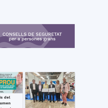
is del
sumen