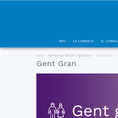
INICI
LA COMARCA
EL CONSEL
Inici
Benestar Social i Igualtat
Gent Gran
Gent Gran