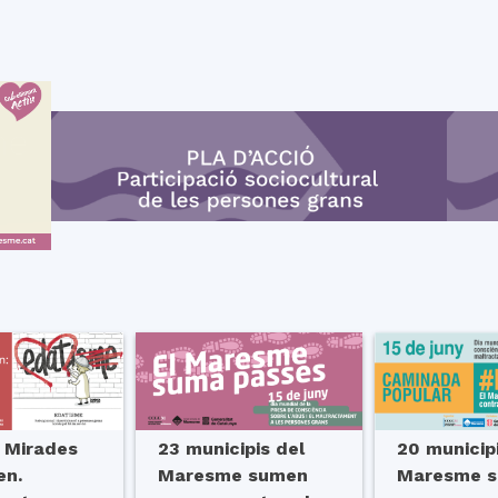
 Mirades
23 municipis del
20 municip
en.
Maresme sumen
Maresme 