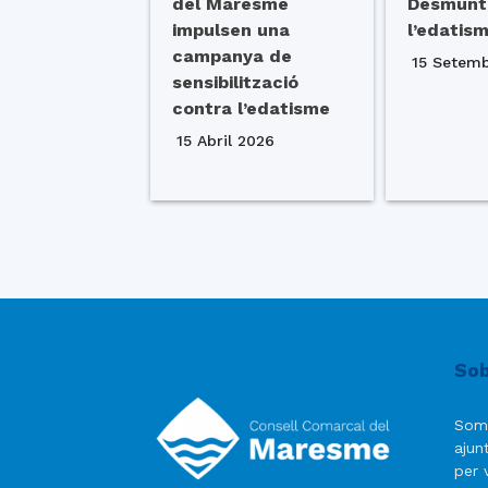
del Maresme
Desmunt
impulsen una
l’edatis
campanya de
15 Setem
sensibilització
contra l’edatisme
15 Abril 2026
Sob
Som
ajun
per v