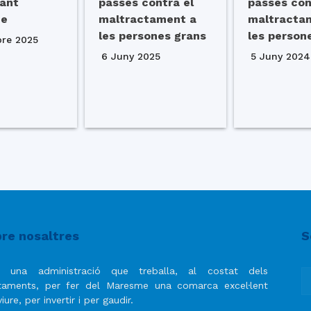
ant
passes contra el
passes con
me
maltractament a
maltracta
les persones grans
les person
bre 2025
6 Juny 2025
5 Juny 2024
re nosaltres
S
 una administració que treballa, al costat dels
taments, per fer del Maresme una comarca excel·lent
iure, per invertir i per gaudir.