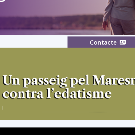
del
Contacte
Maresme