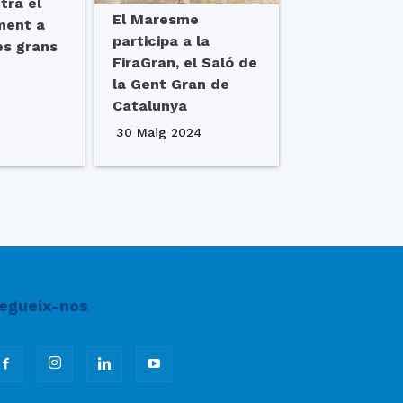
tra el
El Maresme
ment a
participa a la
es grans
FiraGran, el Saló de
la Gent Gran de
Catalunya
30 Maig 2024
egueix-nos