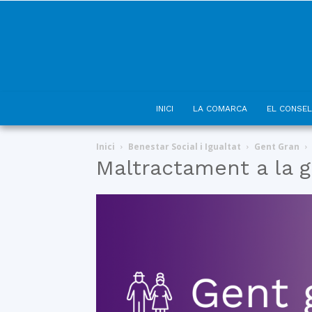
INICI
LA COMARCA
EL CONSEL
Inici
Benestar Social i Igualtat
Gent Gran
Maltractament a la g