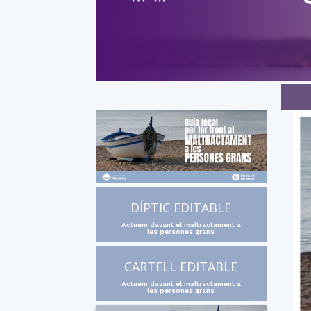
DÍPTIC EDITABLE
Actuem davant el maltractament a
les persones grans
CARTELL EDITABLE
Actuem davant el maltractament a
les persones grans