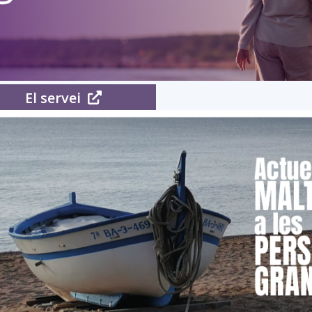
del
El servei
Maresme