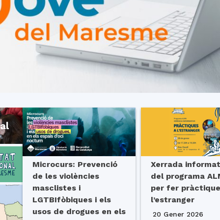
del
Maresme
Microcurs: Prevenció
Xerrada informat
de les violències
del programa A
masclistes i
per fer pràctiqu
LGTBIfòbiques i els
l’estranger
usos de drogues en els
20 Gener 2026