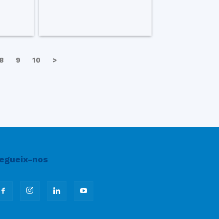
8
9
10
>
egueix-nos