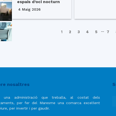
espais d’oci nocturn
4 Maig 2026
…
1
2
3
4
5
7
re nosaltres
S
 una administració que treballa, al costat dels
taments, per fer del Maresme una comarca excel·lent
iure, per invertir i per gaudir.