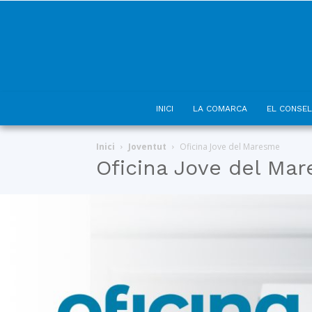
INICI
LA COMARCA
EL CONSEL
Inici
Joventut
Oficina Jove del Maresme
Oficina Jove del Ma