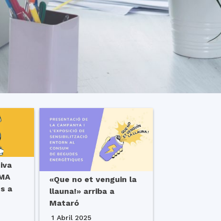
iva
LMA
«Que no et venguin la
es a
llauna!» arriba a
Mataró
1 Abril 2025