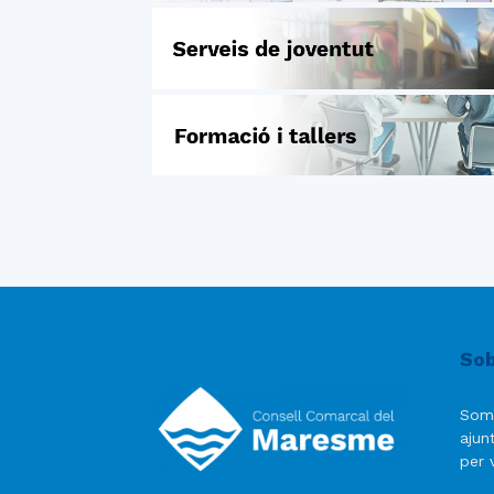
Sob
Som
ajun
per v