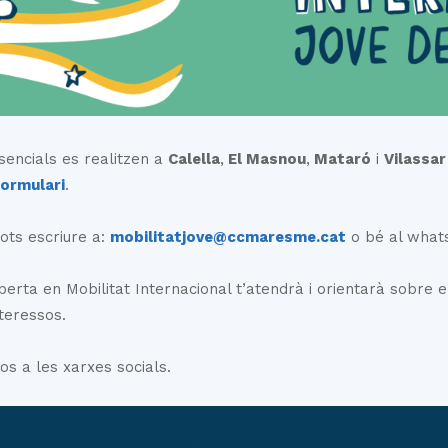
del
Maresme
sencials es realitzen a
Calella
,
El Masnou
,
Mataró
i
Vilassar
formulari
.
ots escriure a:
mobilitatjove@ccmaresme.cat
o bé al what
erta en Mobilitat Internacional t’atendrà i orientarà sobre e
nteressos.
os a les xarxes socials.