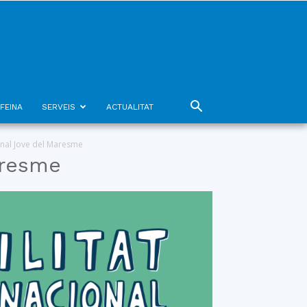
FEINA
SERVEIS
ACTUALITAT
onal Jove del Maresme
aresme