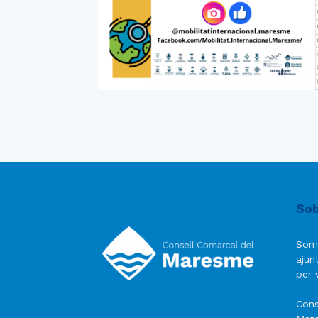
Sob
Som
ajun
per v
Cons