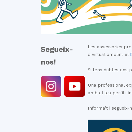
Les assessories pre
Segueix-
o virtual omplint el
nos!
Si tens dubtes ens p
Una professional exp
amb el teu perfil i i
Informa’t i segueix-n