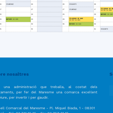
re nosaltres
S
 una administració que treballa, al costat dels
taments, per fer del Maresme una comarca excel·lent
iure, per invertir i per gaudir.
ell Comarcal del Maresme - Pl. Miquel Biada, 1 - 08301