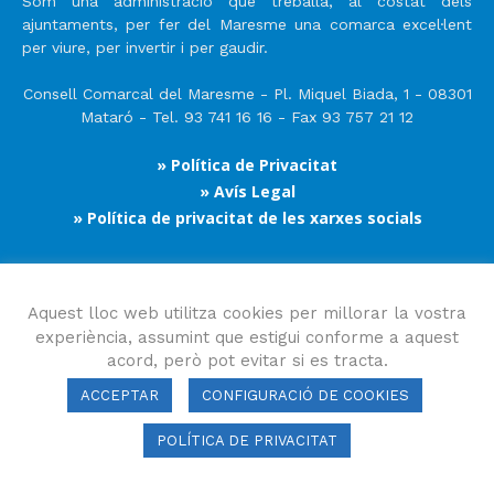
Som una administració que treballa, al costat dels
ajuntaments, per fer del Maresme una comarca excel·lent
per viure, per invertir i per gaudir.
Consell Comarcal del Maresme - Pl. Miquel Biada, 1 - 08301
Mataró - Tel. 93 741 16 16 - Fax 93 757 21 12
» Política de Privacitat
» Avís Legal
» Política de privacitat de les xarxes socials
Segueix-nos
Aquest lloc web utilitza cookies per millorar la vostra
experiència, assumint que estigui conforme a aquest
acord, però pot evitar si es tracta.
ACCEPTAR
CONFIGURACIÓ DE COOKIES
POLÍTICA DE PRIVACITAT
Consell Comarcal del Maresme 2023 Copyright © Tots els drets
reservats