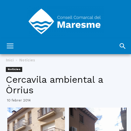
Consell
Inici
Notícies
Notícies
Cercavila ambiental a
Comarcal
Òrrius
10 febrer 2014
del
Maresme