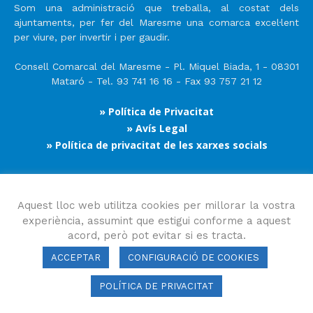
Som una administració que treballa, al costat dels
ajuntaments, per fer del Maresme una comarca excel·lent
per viure, per invertir i per gaudir.
Consell Comarcal del Maresme - Pl. Miquel Biada, 1 - 08301
Mataró - Tel. 93 741 16 16 - Fax 93 757 21 12
» Política de Privacitat
» Avís Legal
» Política de privacitat de les xarxes socials
Segueix-nos
Aquest lloc web utilitza cookies per millorar la vostra
experiència, assumint que estigui conforme a aquest
acord, però pot evitar si es tracta.
ACCEPTAR
CONFIGURACIÓ DE COOKIES
POLÍTICA DE PRIVACITAT
Consell Comarcal del Maresme 2023 Copyright © Tots els drets
reservats