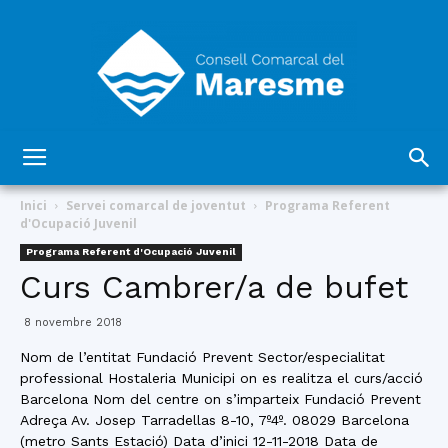
Consell
Inici
Servei comarcal de joventut
Programa Referent
d'Ocupació Juvenil
Programa Referent d'Ocupació Juvenil
Comarcal
Curs Cambrer/a de bufet
8 novembre 2018
del
Nom de l’entitat Fundació Prevent Sector/especialitat
professional Hostaleria Municipi on es realitza el curs/acció
Barcelona Nom del centre on s’imparteix Fundació Prevent
Adreça Av. Josep Tarradellas 8-10, 7º4º. 08029 Barcelona
(metro Sants Estació) Data d’inici 12-11-2018 Data de
Maresme