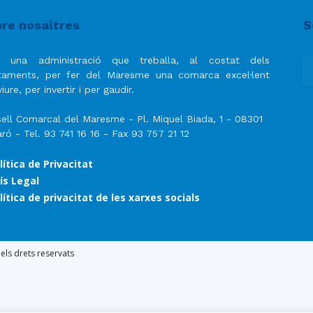
del
re nosaltres
S
 una administració que treballa, al costat dels
taments, per fer del Maresme una comarca excel·lent
iure, per invertir i per gaudir.
Maresme
ell Comarcal del Maresme - Pl. Miquel Biada, 1 - 08301
ró - Tel. 93 741 16 16 - Fax 93 757 21 12
lítica de Privacitat
ís Legal
lítica de privacitat de les xarxes socials
ls drets reservats