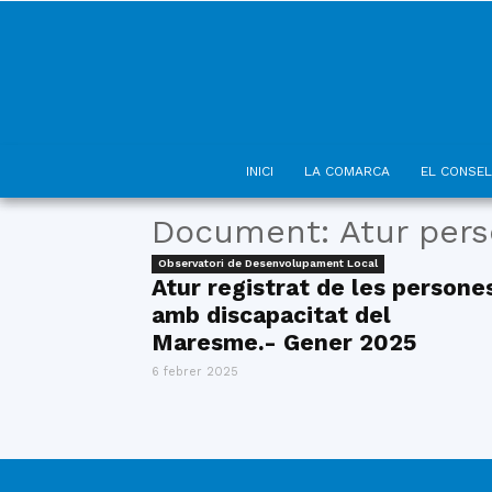
INICI
LA COMARCA
EL CONSEL
Document: Atur pers
Observatori de Desenvolupament Local
Atur registrat de les persone
amb discapacitat del
Maresme.- Gener 2025
6 febrer 2025