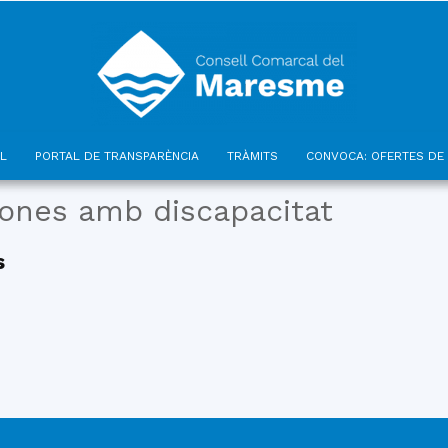
L
PORTAL DE TRANSPARÈNCIA
TRÀMITS
CONVOCA: OFERTES DE 
Consell
ones amb discapacitat
s
Comarcal