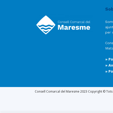
Sob
Som
ajun
per v
Cons
Mata
» Po
» Av
» Po
Consell Comarcal del Maresme 2023 Copyright © Tots e