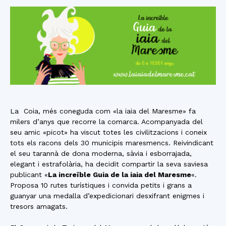
La Coia, més coneguda com «la iaia del Maresme» fa
milers d’anys que recorre la comarca. Acompanyada del
seu amic «picot» ha viscut totes les civilitzacions i coneix
tots els racons dels 30 municipis maresmencs. Reivindicant
el seu tarannà de dona moderna, sàvia i esborrajada,
elegant i estrafolària, ha decidit compartir la seva saviesa
publicant «
La increïble Guia de la iaia del Maresme
«.
Proposa 10 rutes turístiques i convida petits i grans a
guanyar una medalla d’expedicionari desxifrant enigmes i
tresors amagats.