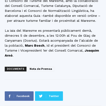
El Consorci de Turisme del Maresme, amb la col·laboració
del Consell Comarcal, Turisme Catalunya, Diputació de
Barcelona i el Consorci de Normalització Lingüística, ha
elaborat aquesta Guia -també disponible en versió online –
per atraure turisme familiar i de proximitat al Maresme.
La iaia del Maresme es presentarà públicament demà,
dimecres 5 de desembre, a les 12:00h al Pou de Glaç de
Canyamars (Dosrius). Estarà acompanyada de l’alcalde de
la població,
Marc Bosch
, id el president del Consorci de
Turisme i Vicepresident 1er del Consell Comarcal,
Joaquim
Arnó
.
DOCUMENTS
Nota de Premsa
Facebook
Twitter