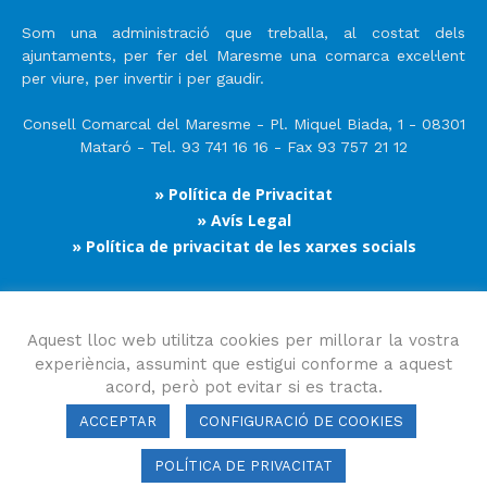
Som una administració que treballa, al costat dels
ajuntaments, per fer del Maresme una comarca excel·lent
per viure, per invertir i per gaudir.
Consell Comarcal del Maresme - Pl. Miquel Biada, 1 - 08301
Mataró - Tel. 93 741 16 16 - Fax 93 757 21 12
» Política de Privacitat
» Avís Legal
» Política de privacitat de les xarxes socials
Segueix-nos
Aquest lloc web utilitza cookies per millorar la vostra
experiència, assumint que estigui conforme a aquest
acord, però pot evitar si es tracta.
ACCEPTAR
CONFIGURACIÓ DE COOKIES
POLÍTICA DE PRIVACITAT
Consell Comarcal del Maresme 2023 Copyright © Tots els drets