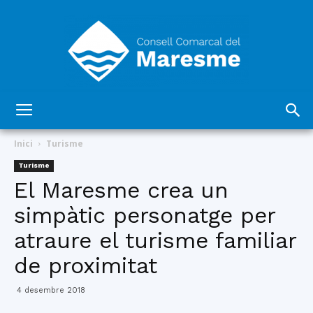
Consell
Inici
Turisme
Turisme
El Maresme crea un
Comarcal
simpàtic personatge per
atraure el turisme familiar
del
de proximitat
4 desembre 2018
Maresme