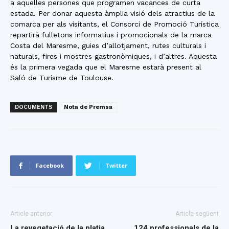
a aquelles persones que programen vacances de curta
estada. Per donar aquesta àmplia visió dels atractius de la
comarca per als visitants, el Consorci de Promoció Turística
repartirà fulletons informatius i promocionals de la marca
Costa del Maresme, guies d’allotjament, rutes culturals i
naturals, fires i mostres gastronòmiques, i d’altres. Aquesta
és la primera vegada que el Maresme estarà present al
Saló de Turisme de Toulouse.
DOCUMENTS
Nota de Premsa
Facebook
Twitter
Article anterior
Article següent
La revegetació de la platja
124 professionals de la