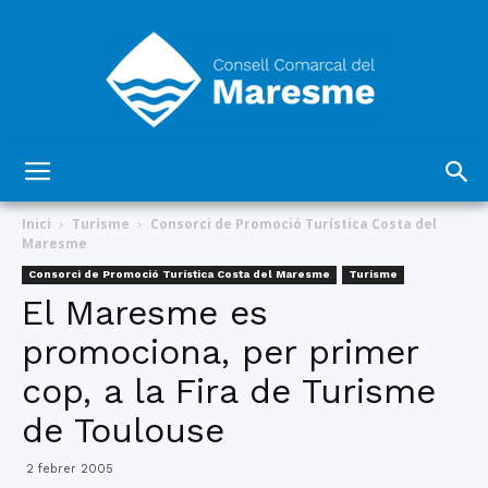
Consell
Inici
Turisme
Consorci de Promoció Turística Costa del
Maresme
Consorci de Promoció Turística Costa del Maresme
Turisme
Comarcal
El Maresme es
promociona, per primer
cop, a la Fira de Turisme
del
de Toulouse
2 febrer 2005
Maresme