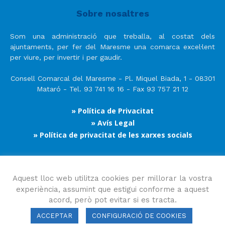
Sobre nosaltres
Som una administració que treballa, al costat dels
ajuntaments, per fer del Maresme una comarca excel·lent
per viure, per invertir i per gaudir.
Consell Comarcal del Maresme - Pl. Miquel Biada, 1 - 08301
Mataró - Tel. 93 741 16 16 - Fax 93 757 21 12
» Política de Privacitat
» Avís Legal
» Política de privacitat de les xarxes socials
Segueix-nos
Aquest lloc web utilitza cookies per millorar la vostra
experiència, assumint que estigui conforme a aquest
acord, però pot evitar si es tracta.
ACCEPTAR
CONFIGURACIÓ DE COOKIES