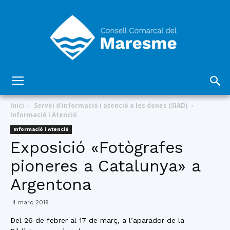
Consell
Inici
Servei d'informació i atenció a les dones (SIAD)
Informació i Atenció
Informació i Atenció
Comarcal
Exposició «Fotògrafes
pioneres a Catalunya» a
Argentona
del
4 març 2019
Del 26 de febrer al 17 de març, a l’aparador de la
Maresme