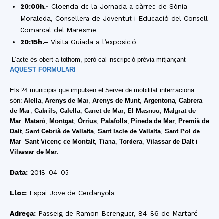
20:00h.-
Cloenda de la Jornada a càrrec de Sònia
Moraleda, Consellera de Joventut i Educació del Consell
Comarcal del Maresme
20:15h.
– Visita Guiada a l’exposició
L’acte és obert a tothom, però cal inscripció prèvia mitjançant
AQUEST FORMULARI
Els 24 municipis que impulsen el Servei de mobilitat internaciona
són:
Alella
,
Arenys de Mar
,
Arenys de Munt
,
Argentona
,
Cabrera
de Mar
,
Cabrils
,
Calella
,
Canet de Mar
,
El Masnou
,
Malgrat de
Mar
,
Mataró
,
Montgat
,
Òrrius
,
Palafolls
,
Pineda de Mar
,
Premià de
Dalt
,
Sant Cebrià de Vallalta
,
Sant Iscle de Vallalta
,
Sant Pol de
Mar
,
Sant Vicenç de Montalt
,
Tiana
,
Tordera
,
Vilassar de Dalt
i
Vilassar de Mar
.
Data:
2018-04-05
Lloc:
Espai Jove de Cerdanyola
Adreça:
Passeig de Ramon Berenguer, 84-86 de Martaró