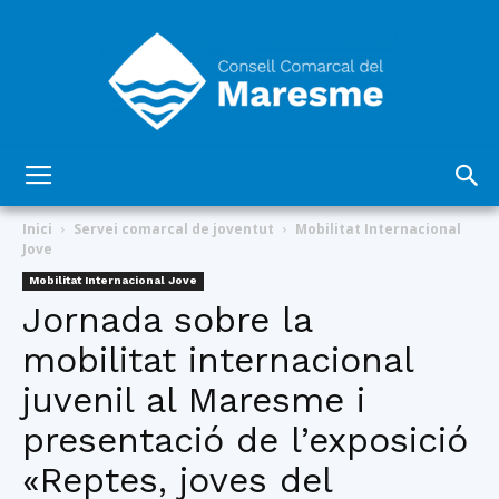
Consell
Inici
Servei comarcal de joventut
Mobilitat Internacional
Jove
Mobilitat Internacional Jove
Comarcal
Jornada sobre la
mobilitat internacional
juvenil al Maresme i
del
presentació de l’exposició
«Reptes, joves del
Maresme