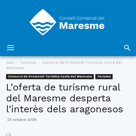
Consell
Inici
Turisme
Consorci de Promoció Turística Costa del
Maresme
Consorci de Promoció Turística Costa del Maresme
Turisme
Comarcal
L’oferta de turisme rural
del Maresme desperta
l’interès dels aragonesos
del
23 octubre 2006
Maresme