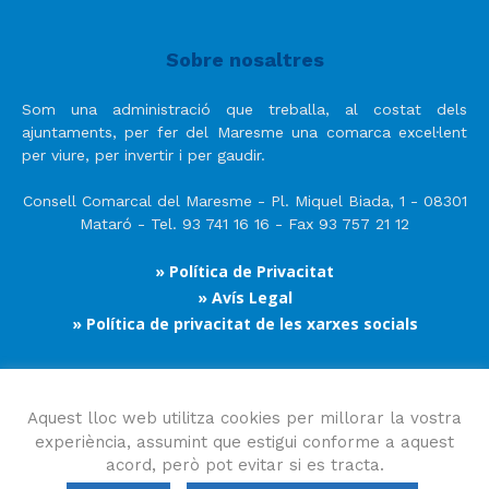
Sobre nosaltres
Som una administració que treballa, al costat dels
ajuntaments, per fer del Maresme una comarca excel·lent
per viure, per invertir i per gaudir.
Consell Comarcal del Maresme - Pl. Miquel Biada, 1 - 08301
Mataró - Tel. 93 741 16 16 - Fax 93 757 21 12
» Política de Privacitat
» Avís Legal
» Política de privacitat de les xarxes socials
Segueix-nos
Aquest lloc web utilitza cookies per millorar la vostra
experiència, assumint que estigui conforme a aquest
acord, però pot evitar si es tracta.