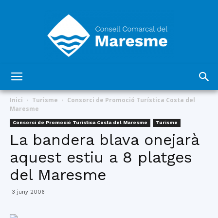
Consell
Inici
Turisme
Consorci de Promoció Turística Costa del
Maresme
Consorci de Promoció Turística Costa del Maresme
Turisme
Comarcal
La bandera blava onejarà
aquest estiu a 8 platges
del Maresme
del
3 juny 2006
Maresme