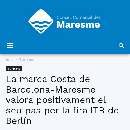
Consell
Inici
Turisme
Turisme
La marca Costa de
Comarcal
Barcelona-Maresme
valora positivament el
del
seu pas per la fira ITB de
Berlín
Maresme