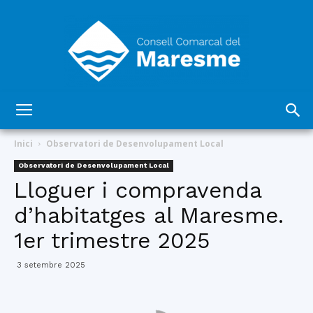
Consell
Inici
Observatori de Desenvolupament Local
Observatori de Desenvolupament Local
Lloguer i compravenda
Comarcal
d’habitatges al Maresme.
1er trimestre 2025
del
3 setembre 2025
Maresme