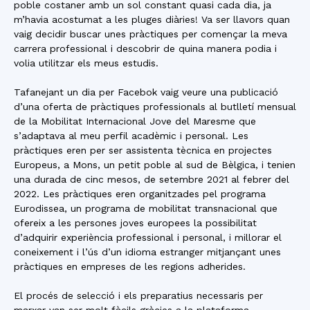
poble costaner amb un sol constant quasi cada dia, ja
m’havia acostumat a les pluges diàries! Va ser llavors quan
vaig decidir buscar unes pràctiques per començar la meva
carrera professional i descobrir de quina manera podia i
volia utilitzar els meus estudis.
Tafanejant un dia per Facebok vaig veure una publicació
d’una oferta de pràctiques professionals al butlletí mensual
de la Mobilitat Internacional Jove del Maresme que
s’adaptava al meu perfil acadèmic i personal. Les
pràctiques eren per ser assistenta tècnica en projectes
Europeus, a Mons, un petit poble al sud de Bèlgica, i tenien
una durada de cinc mesos, de setembre 2021 al febrer del
2022. Les pràctiques eren organitzades pel programa
Eurodissea, un programa de mobilitat transnacional que
ofereix a les persones joves europees la possibilitat
d’adquirir experiència professional i personal, i millorar el
coneixement i l’ús d’un idioma estranger mitjançant unes
pràctiques en empreses de les regions adherides.
El procés de selecció i els preparatius necessaris per