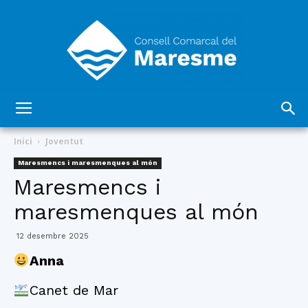
Consell
Inici
Joventut
Maresmencs i maresmenques al món
Maresmencs i
Comarcal
maresmenques al món
12 desembre 2025
del
Anna
Canet de Mar
Maresme