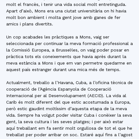
molt el francès, i tenir una vida social molt entretinguda.
Apart d’això, Mons era una ciutat universitària on hi havia
molt bon ambient i molta gent jove amb ganes de fer
amics i plans divertits.
Un cop acabades les pràctiques a Mons, vaig ser
seleccionada per continuar la meva formació professional a
la Comissió Europea, a Brussel·les, on vaig poder posar en
pràctica tots els coneixements que havia après durant la
meva estància a Mons i que em van permetre quedarme en
aquest país estranger durant una mica més de temps.
Actualment, treballo a l’Havana, Cuba, a l’oficina tècnica de
cooperació de l’Agència Espanyola de Cooperació
Internacional per al Desenvolupament (AECID). La vida al
Carib és molt diferent del que estic acostumada a Europa,
però estic gaudint moltíssim d’aquesta etapa de la meva
vida. Sempre ha volgut poder visitar Cuba i conèixer la seva
gent, la seva cultura i les seves platges; i per això estar
aquí treballant em fa sentir molt orgullosa de tot el que he
treballat per poder arribar on soc. Estaré aquí fins a l’agost