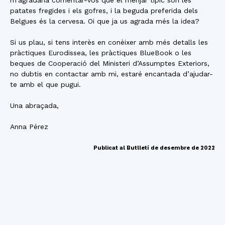
m’agradaria comentar-vos que el menjar típic són les
patates fregides i els gofres, i la beguda preferida dels
Belgues és la cervesa. Oi que ja us agrada més la idea?
Si us plau, si tens interès en conèixer amb més detalls les
pràctiques Eurodissea, les pràctiques BlueBook o les
beques de Cooperació del Ministeri d’Assumptes Exteriors,
no dubtis en contactar amb mi, estaré encantada d’ajudar-
te amb el que pugui.
Una abraçada,
Anna Pérez
Publicat al Butlletí de desembre de 2022