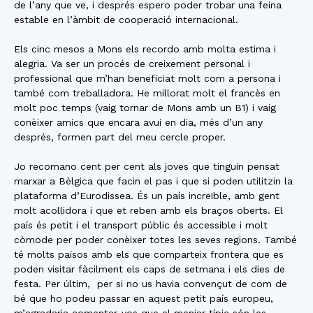
de l’any que ve, i després espero poder trobar una feina
estable en l’àmbit de cooperació internacional.
Els cinc mesos a Mons els recordo amb molta estima i
alegria. Va ser un procés de creixement personal i
professional que m’han beneficiat molt com a persona i
també com treballadora. He millorat molt el francès en
molt poc temps (vaig tornar de Mons amb un B1) i vaig
conèixer amics que encara avui en dia, més d’un any
després, formen part del meu cercle proper.
Jo recomano cent per cent als joves que tinguin pensat
marxar a Bèlgica que facin el pas i que si poden utilitzin la
plataforma d’Eurodissea. És un país increïble, amb gent
molt acollidora i que et reben amb els braços oberts. El
país és petit i el transport públic és accessible i molt
còmode per poder conèixer totes les seves regions. També
té molts països amb els que comparteix frontera que es
poden visitar fàcilment els caps de setmana i els dies de
festa. Per últim, per si no us havia convençut de com de
bé que ho podeu passar en aquest petit país europeu,