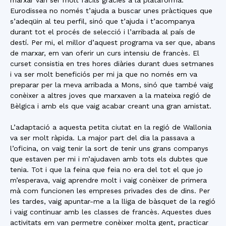
marxar van ser molt fàcils gràcies a la plataforma.
Eurodissea no només t’ajuda a buscar unes pràctiques que
s’adeqüin al teu perfil, sinó que t’ajuda i t’acompanya
durant tot el procés de selecció i l’arribada al país de
destí. Per mi, el millor d’aquest programa va ser que, abans
de marxar, em van oferir un curs intensiu de francès. El
curset consistia en tres hores diàries durant dues setmanes
i va ser molt beneficiós per mi ja que no només em va
preparar per la meva arribada a Mons, sinó que també vaig
conèixer a altres joves que marxaven a la mateixa regió de
Bèlgica i amb els que vaig acabar creant una gran amistat.
L’adaptació a aquesta petita ciutat en la regió de Wallonia
va ser molt ràpida. La major part del dia la passava a
l’oficina, on vaig tenir la sort de tenir uns grans companys
que estaven per mi i m’ajudaven amb tots els dubtes que
tenia. Tot i que la feina que feia no era del tot el que jo
m’esperava, vaig aprendre molt i vaig conèixer de primera
mà com funcionen les empreses privades des de dins. Per
les tardes, vaig apuntar-me a la lliga de bàsquet de la regió
i vaig continuar amb les classes de francès. Aquestes dues
activitats em van permetre conèixer molta gent, practicar