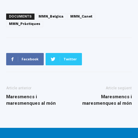
DOCUMENTS
MMN_Belgica
MMN_Canet
MMN_Pràctiques
Facebook
Twitter
Article anterior
Article següent
Maresmencs i
Maresmencs i
maresmenques al món
maresmenques al món