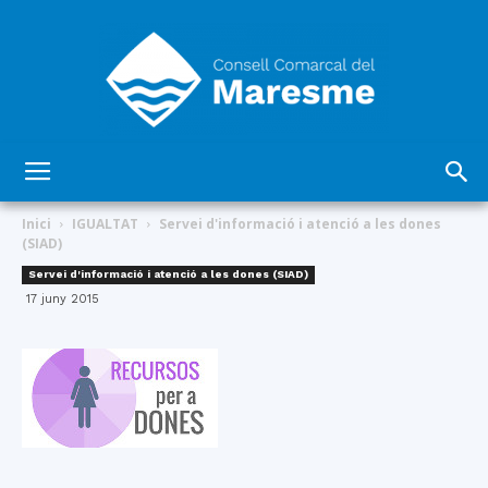
Consell
Inici
IGUALTAT
Servei d'informació i atenció a les dones
(SIAD)
Servei d'informació i atenció a les dones (SIAD)
Comarcal
17 juny 2015
del
Maresme