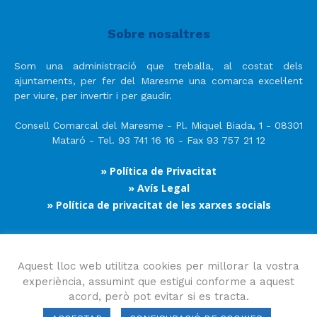
Sobre nosaltres
Som una administració que treballa, al costat dels
ajuntaments, per fer del Maresme una comarca excel·lent
per viure, per invertir i per gaudir.
Consell Comarcal del Maresme - Pl. Miquel Biada, 1 - 08301
Mataró - Tel. 93 741 16 16 - Fax 93 757 21 12
» Política de Privacitat
» Avís Legal
» Política de privacitat de les xarxes socials
Segueix-nos
Aquest lloc web utilitza cookies per millorar la vostra
experiència, assumint que estigui conforme a aquest
acord, però pot evitar si es tracta.