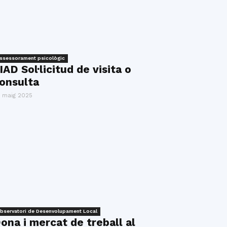
ssessorament psicològic
IAD Sol·licitud de visita o
onsulta
 maig 2025
bservatori de Desenvolupament Local
ona i mercat de treball al