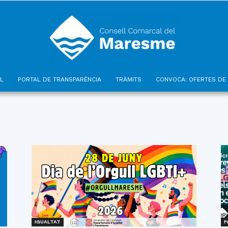
L
PORTAL DE TRANSPARÈNCIA
TRÀMITS
CONVOCA: OFERTES DE 
Consell
Comarcal
IGUALTAT
F