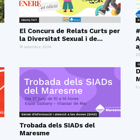
IGUALTAT
A
El Concurs de Relats Curts per
#
la Diversitat Sexual i de...
A
a
19 setembre 2024
20
O
D
M
5 
Servei d'informació i atenció a les dones (SIAD)
Trobada dels SIADs del
Maresme