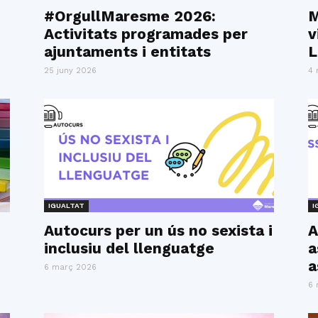
del
#OrgullMaresme 2026:
M
Activitats programades per
v
ajuntaments i entitats
L
25 juny 2026
4 
Maresme
IGUALTAT
I
Autocurs per un ús no sexista i
A
inclusiu del llenguatge
a
a
6 març 2026
6 