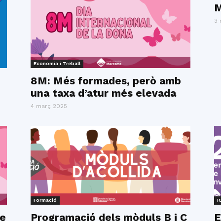
M
3 
Economia i Treball
8M: Més formades, però amb
una taxa d’atur més elevada
4 març 2025
Formació
I
de
Programació dels mòduls B i C
E