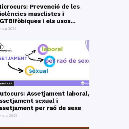
icrocurs: Prevenció de les
iolències masclistes i
GTBIfòbiques i els usos...
maig 2026
GUALTAT
utocurs: Assetjament laboral,
ssetjament sexual i
ssetjament per raó de sexe
març 2026