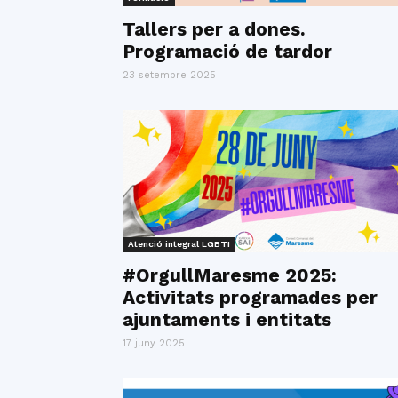
Tallers per a dones.
Programació de tardor
23 setembre 2025
Atenció integral LGBTI
#OrgullMaresme 2025:
Activitats programades per
ajuntaments i entitats
17 juny 2025