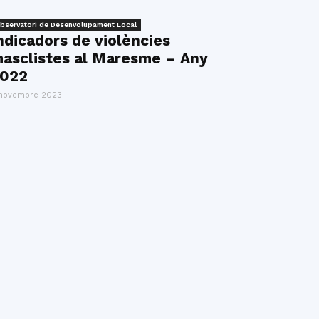
bservatori de Desenvolupament Local
ndicadors de violències
asclistes al Maresme – Any
022
novembre 2023