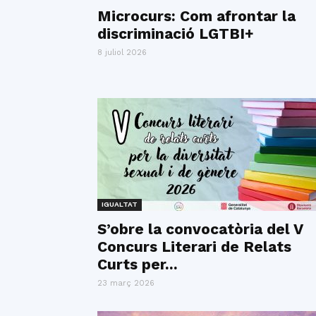
Microcurs: Com afrontar la
discriminació LGTBI+
8 juliol 2026
IGUALTAT
S’obre la convocatòria del V
Concurs Literari de Relats
Curts per...
23 març 2026