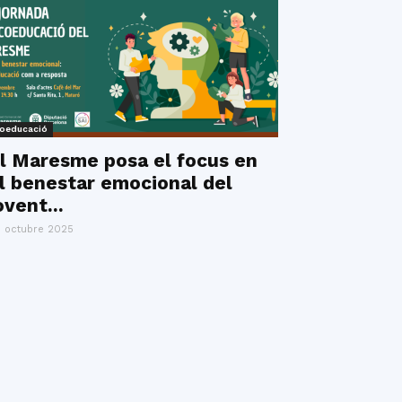
oeducació
l Maresme posa el focus en
l benestar emocional del
ovent...
 octubre 2025