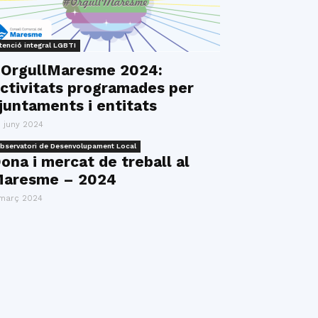
tenció integral LGBTI
OrgullMaresme 2024:
ctivitats programades per
juntaments i entitats
 juny 2024
bservatori de Desenvolupament Local
ona i mercat de treball al
aresme – 2024
març 2024