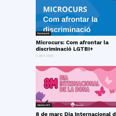
Formació
Microcurs: Com afrontar la
discriminació LGTBI+
3 abril 2025
IGUALTAT
8 de març Dia Internacional 