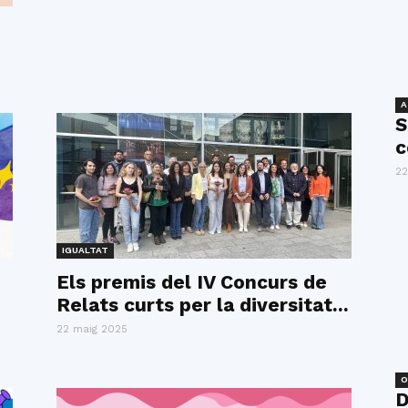
A
S
c
22
IGUALTAT
Els premis del IV Concurs de
Relats curts per la diversitat...
22 maig 2025
O
D