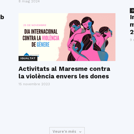
8 maig 2024
O
mb
I
m
2
9 
IGUALTAT
Activitats al Maresme contra
la violència envers les dones
15 novembre 2023
Veure'n més