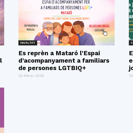
IGUALTAT
C
Es reprèn a Mataró l’Espai
E
l
d’acompanyament a familiars
e
de persones LGTBIQ+
j
25 febrer 2026
30