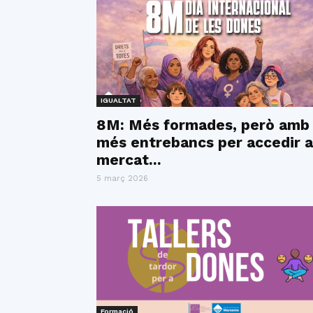
IGUALTAT
8M: Més formades, però amb
més entrebancs per accedir a
mercat...
5 març 2026
Formació