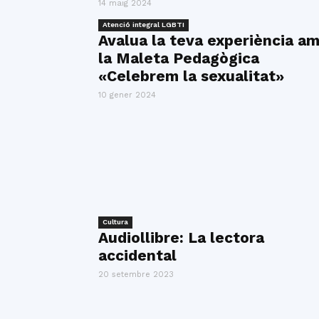
14 maig 2024
Atenció integral LGBTI
Avalua la teva experiència a
la Maleta Pedagògica
«Celebrem la sexualitat»
10 gener 2024
Cultura
Audiollibre: La lectora
accidental
20 setembre 2023