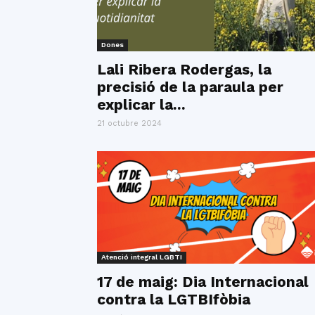
Dones
Lali Ribera Rodergas, la
precisió de la paraula per
explicar la...
21 octubre 2024
Atenció integral LGBTI
17 de maig: Dia Internacional
contra la LGTBIfòbia