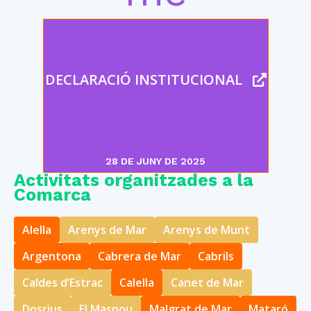
DECLARACIÓ INSTITUCIONAL
28 DE JUNY DE 2025
Activitats organitzades a la
Comarca
Alella
Arenys de Mar
Arenys de Munt
Argentona
Cabrera de Mar
Cabrils
Caldes d’Estrac
Calella
Canet de Mar
Dosrius
El Masnou
Malgrat de Mar
Mataró