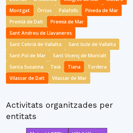
Montgat
Òrrius
Palafolls
Pineda de Mar
Premià de Dalt
Premià de Mar
Sant Andreu de Llavaneres
Sant Cebrià de Vallalta
Sant Iscle de Vallalta
Sant Pol de Mar
Sant Vicenç de Montalt
Santa Susanna
Teià
Tiana
Tordera
Vilassar de Dalt
Vilassar de Mar
Activitats organitzades per
entitats