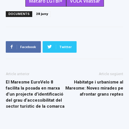
Mataró LGTBI+
VOLA Vilassar
DOCUMENTS
28 juny
Facebook
Twitter
Article anterior
Article següent
El Maresme EuroVelo 8
Habitatge i urbanisme al
facilita la posada en marxa
Maresme: Noves mirades pe
d’un projecte d’identificació
afrontar grans reptes
del grau d’accessibilitat del
sector turístic de la comarca