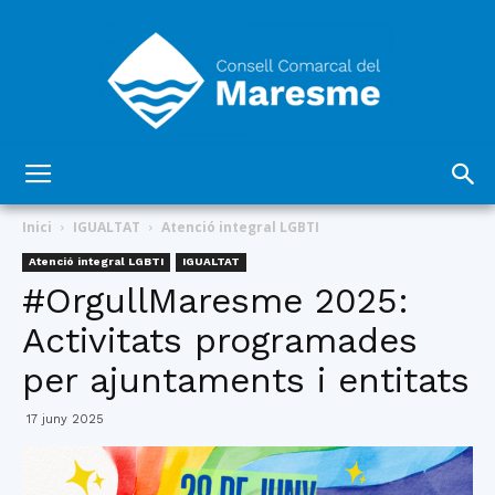
Consell
Inici
IGUALTAT
Atenció integral LGBTI
Atenció integral LGBTI
IGUALTAT
#OrgullMaresme 2025:
Comarcal
Activitats programades
per ajuntaments i entitats
del
17 juny 2025
Maresme