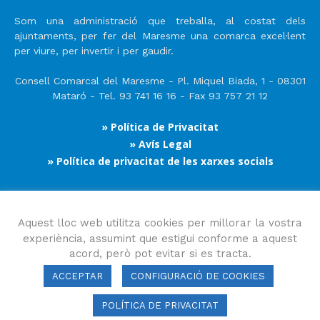
Som una administració que treballa, al costat dels
ajuntaments, per fer del Maresme una comarca excel·lent
per viure, per invertir i per gaudir.
Consell Comarcal del Maresme - Pl. Miquel Biada, 1 - 08301
Mataró - Tel. 93 741 16 16 - Fax 93 757 21 12
» Política de Privacitat
» Avís Legal
» Política de privacitat de les xarxes socials
Segueix-nos
Aquest lloc web utilitza cookies per millorar la vostra
experiència, assumint que estigui conforme a aquest
acord, però pot evitar si es tracta.
ACCEPTAR
CONFIGURACIÓ DE COOKIES
POLÍTICA DE PRIVACITAT
Consell Comarcal del Maresme 2023 Copyright © Tots els drets