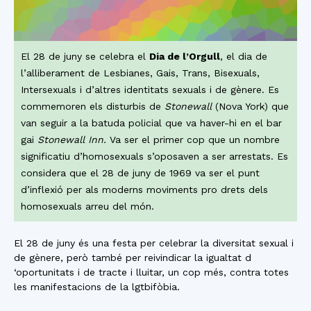
El 28 de juny se celebra el
Dia de l’Orgull
, el dia de
l’alliberament de Lesbianes, Gais, Trans, Bisexuals,
Intersexuals i d’altres identitats sexuals i de gènere. Es
commemoren els disturbis de
Stonewall
(Nova York) que
van seguir a la batuda policial que va haver-hi en el bar
gai
Stonewall Inn.
Va ser el primer cop que un nombre
significatiu d’homosexuals s’oposaven a ser arrestats. Es
considera que el 28 de juny de 1969 va ser el punt
d’inflexió per als moderns moviments pro drets dels
homosexuals arreu del món.
El 28 de juny és una festa per celebrar la diversitat sexual i
de gènere, però també per reivindicar la igualtat d
‘oportunitats i de tracte i lluitar, un cop més, contra totes
les manifestacions de la lgtbifòbia.