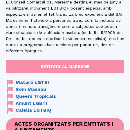
El Consell Comarcal del Maresme destina el mes de juny a
visibilitzarel moviment LGTBIQ+ posant especial amb
especial èmfasi en el fet trans. La breu experiència del SAI
Maresme en l’atenció a persones trans, com la inclusió de
dones i menors transgènere com a subjectes que poden
viure situacions de violència masclista (en la llei 5/2008 del
Dret de les dones a eradicar la violència masclista), ens han
portat a programar dues accions per parlar-ne, des de
diferents òptiques.
ENTITATS AL MARESME
Mataró LGTBI
Som Masnou
Queers Tropicals
Amunt LGBTI
Calella LGTBIQ
ACTES ORGANITZATS PER ENTITATS I
AJUNTAMENTS