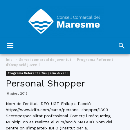
Consell
Inici
Servei comarcal de joventut
Programa Referent
d'Ocupació Juvenil
Programa Referent d'Ocupació Juvenil
Comarcal
Personal Shopper
6 agost 2018
del
Nom de l’entitat IDFO-UGT Enllaç a l’acció
https://www.idfo.com/curso/personal-shopper/1899
Sector/especialitat professional Comerç i màrqueting
Municipi on es realitza el curs/acció MATARÓ Nom del
centre on s’imparteix IDFO (Institut per al
Maresme