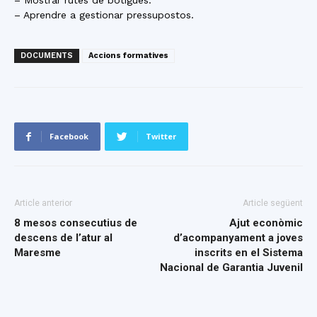
– Mostrar rutes de botigues.
– Aprendre a gestionar pressupostos.
DOCUMENTS
Accions formatives
Facebook
Twitter
Article anterior
Article següent
8 mesos consecutius de
Ajut econòmic
descens de l’atur al
d’acompanyament a joves
Maresme
inscrits en el Sistema
Nacional de Garantia Juvenil