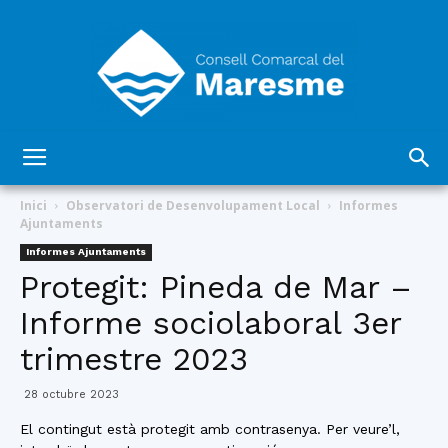
Consell
Inici
Observatori de Desenvolupament Local
Informes
Ajuntaments
Informes Ajuntaments
Comarcal
Protegit: Pineda de Mar –
Informe sociolaboral 3er
trimestre 2023
del
28 octubre 2023
El contingut està protegit amb contrasenya. Per veure’l,
Maresme