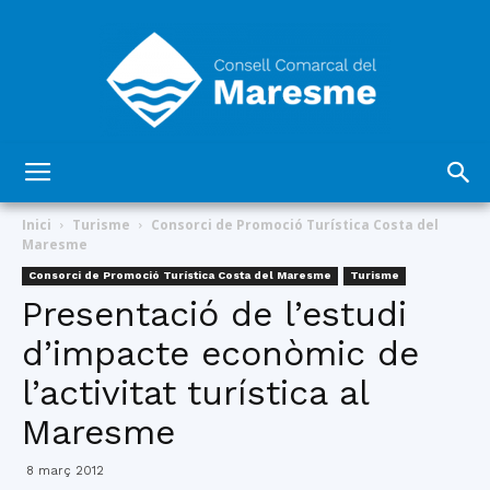
Consell
Inici
Turisme
Consorci de Promoció Turística Costa del
Maresme
Consorci de Promoció Turística Costa del Maresme
Turisme
Comarcal
Presentació de l’estudi
d’impacte econòmic de
l’activitat turística al
del
Maresme
8 març 2012
Maresme