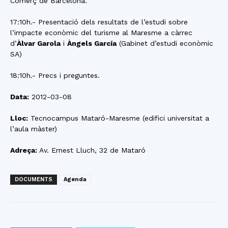
Comerç de Barcelona.
17:10h.- Presentació dels resultats de l’estudi sobre
l’impacte econòmic del turisme al Maresme a càrrec
d’
Àlvar Garola
i
Àngels García
(Gabinet d’estudi econòmic
SA)
18:10h.- Precs i preguntes.
Data:
2012-03-08
Lloc:
Tecnocampus Mataró-Maresme (edifici universitat a
l’aula màster)
Adreça:
Av. Ernest Lluch, 32 de Mataró
DOCUMENTS
Agenda