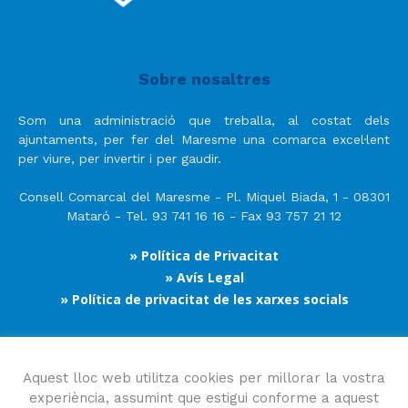
Sobre nosaltres
Som una administració que treballa, al costat dels
ajuntaments, per fer del Maresme una comarca excel·lent
per viure, per invertir i per gaudir.
Consell Comarcal del Maresme - Pl. Miquel Biada, 1 - 08301
Mataró - Tel. 93 741 16 16 - Fax 93 757 21 12
» Política de Privacitat
» Avís Legal
» Política de privacitat de les xarxes socials
Segueix-nos
Aquest lloc web utilitza cookies per millorar la vostra
experiència, assumint que estigui conforme a aquest