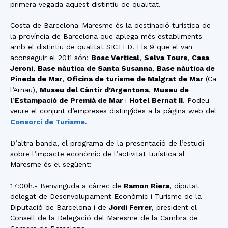
primera vegada aquest distintiu de qualitat.
Costa de Barcelona-Maresme és la destinació turística de
la província de Barcelona que aplega més establiments
amb el distintiu de qualitat SICTED. Els 9 que el van
aconseguir el 2011 són:
Bosc Vertical
,
Selva Tours
,
Casa
Jeroni
,
Base nàutica de Santa Susanna
,
Base nàutica de
Pineda de Mar
,
Oficina de turisme de Malgrat de Mar
(Ca
l’Arnau),
Museu del Càntir d’Argentona
,
Museu de
l’Estampació de Premià de Mar
i
Hotel Bernat II
. Podeu
veure el conjunt d’empreses distingides a la pàgina web del
Consorci de Turisme
.
D’altra banda, el programa de la presentació de l’estudi
sobre l’impacte econòmic de l’activitat turística al
Maresme és el següent:
17:00h.- Benvinguda a càrrec de
Ramon Riera
, diputat
delegat de Desenvolupament Econòmic i Turisme de la
Diputació de Barcelona i de
Jordi Ferrer
, president el
Consell de la Delegació del Maresme de la Cambra de