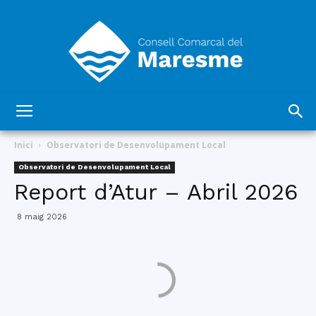
Consell
Inici
Observatori de Desenvolupament Local
Observatori de Desenvolupament Local
Report d’Atur – Abril 2026
Comarcal
8 maig 2026
del
Maresme