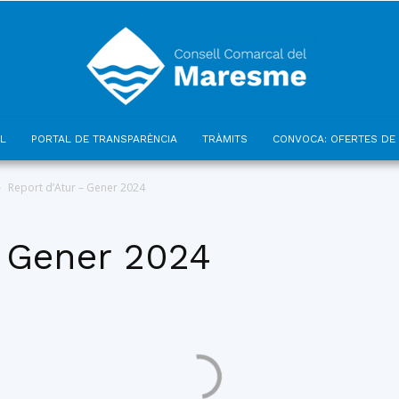
L
PORTAL DE TRANSPARÈNCIA
TRÀMITS
CONVOCA: OFERTES DE 
Consell
Report d’Atur – Gener 2024
– Gener 2024
Comarcal