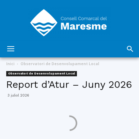
Consell
Inici
Observatori de Desenvolupament Local
Observatori de Desenvolupament Local
Report d’Atur – Juny 2026
Comarcal
3 juliol 2026
del
Maresme