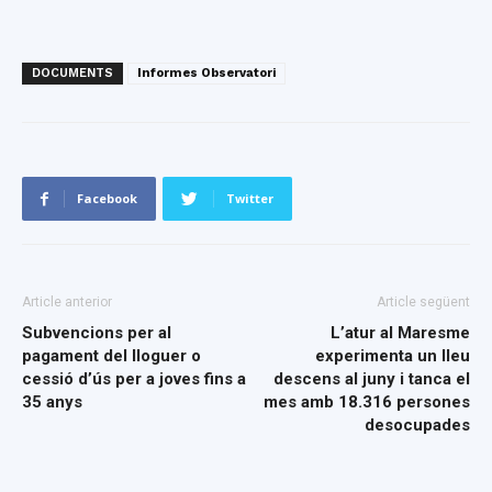
DOCUMENTS
Informes Observatori
Facebook
Twitter
Article anterior
Article següent
Subvencions per al
L’atur al Maresme
pagament del lloguer o
experimenta un lleu
cessió d’ús per a joves fins a
descens al juny i tanca el
35 anys
mes amb 18.316 persones
desocupades