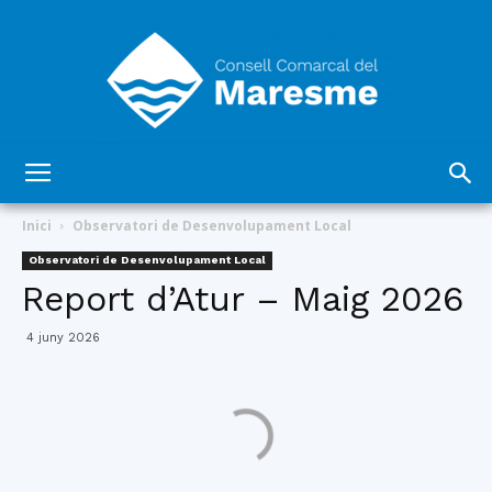
Consell
Inici
Observatori de Desenvolupament Local
Observatori de Desenvolupament Local
Report d’Atur – Maig 2026
Comarcal
4 juny 2026
del
Maresme