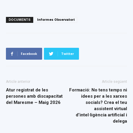
DOCUMENTS
Informes Observatori
Facebook
Twitter
Article anterior
Article següent
Atur registrat de les
Formació: No tens temps ni
persones amb discapacitat
idees per a les xarxes
del Maresme – Maig 2026
socials? Crea el teu
assistent virtual
d’intel·ligència artificial i
delega