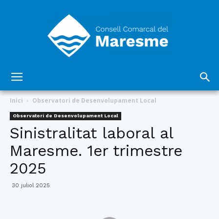
Consell
Inici
Observatori de Desenvolupament Local
Observatori de Desenvolupament Local
Sinistralitat laboral al
Comarcal
Maresme. 1er trimestre
2025
del
30 juliol 2025
Maresme