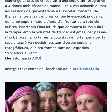
diumenge al MiD, és el resultat d’una sessió de fotografies
a 4 dones amb càncer de mama. Les 4 van coincidir durant
les sessions de quimioteràpia a l’Hospital Comarcal de
Blanes i entre elles van crear un vincle especial, ja que van
donar-se suport mutu a l’hora d’enfrontar-se a tots els
dubtes, incerteses i inquietuds que comporta la malaltia i
la teràpia. Amb la voluntat de trencar estigmes, per passar-
s’ho bé pors i amb la ferma voluntat de no fer pena per la
seva situació van decidir realitzar diverses sessions
fotogràfiques, que ara formen part de l’exposició
“Mocadors al vent”.
Més informació
AQUÍ
Imatge i text extret del facebook de la
ràdio Palafolls