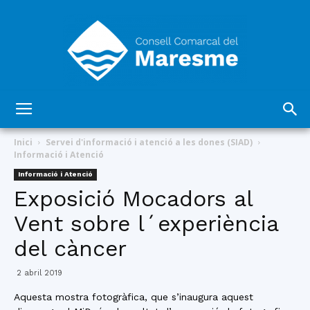
Consell
Inici
Servei d'informació i atenció a les dones (SIAD)
Informació i Atenció
Informació i Atenció
Comarcal
Exposició Mocadors al
Vent sobre l´experiència
del càncer
del
2 abril 2019
Aquesta mostra fotogràfica, que s’inaugura aquest
Maresme