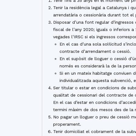
Tenir fins a 35 anys en el moment de pres
Tenir la residència legal a Catalunya i 
arrendatària o cessionària durant tot el 
Disposar d’una font regular d’ingressos q
fiscal de l’any 2020; iguals o inferiors a
vegades l’IRSC si els ingressos correspo
En el cas d’una sola sol·licitud s’inc
contracte d’arrendament o cessió.
En el supòsit de lloguer o cessió d’ú
només es considerarà la de la persona
Si en un mateix habitatge conviuen d
individualitzada aquesta subvenció, e
Ser titular o estar en condicions de sub
qualitat de cessionari del contracte de 
En el cas d’estar en condicions d’acced
termini màxim de dos mesos des de la no
No pagar un lloguer o preu de cessió me
properament.
Tenir domiciliat el cobrament de la subv