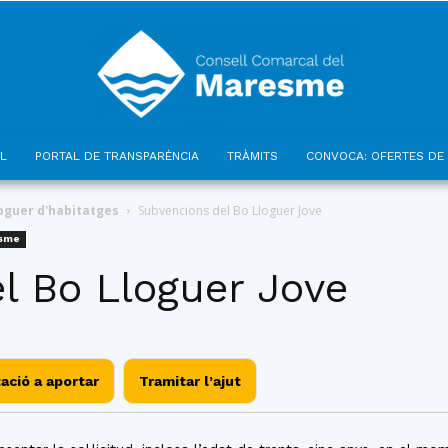
L
PORTAL DE TRANSPARÈNCIA
TRÀMITS
CONVOCA: OFERTES DE 
Consell
loguer d'habitatges
Subvencions del Bo Lloguer Jove
esme
l Bo Lloguer Jove
Comarcal
ció a aportar
Tramitar l’ajut