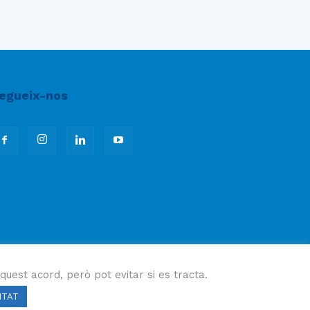
egueix-nos
quest acord, però pot evitar si es tracta.
ITAT