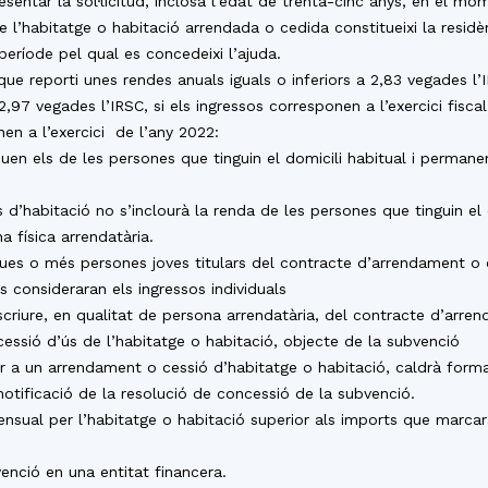
entar la sol·licitud, inclosa l’edat de trenta-cinc anys, en el momen
del
que l’habitatge o habitació arrendada o cedida constitueixi la resid
període pel qual es concedeixi l’ajuda.
ue reporti unes rendes anuals iguals o inferiors a 2,83 vegades l’I
 2,97 vegades l’IRSC, si els ingressos corresponen a l’exercici fiscal 
nen a l’exercici de l’any 2022:
Maresme
louen els de les persones que tinguin el domicili habitual i permane
s d’habitació no s’inclourà la renda de les persones que tinguin el 
 física arrendatària.
ues o més persones joves titulars del contracte d’arrendament o ce
s consideraran els ingressos individuals
scriure, en qualitat de persona arrendatària, del contracte d’arre
cessió d’ús de l’habitatge o habitació, objecte de la subvenció
ir a un arrendament o cessió d’habitatge o habitació, caldrà forma
tificació de la resolució de concessió de la subvenció.
nsual per l’habitatge o habitació superior als imports que marcar
enció en una entitat financera.