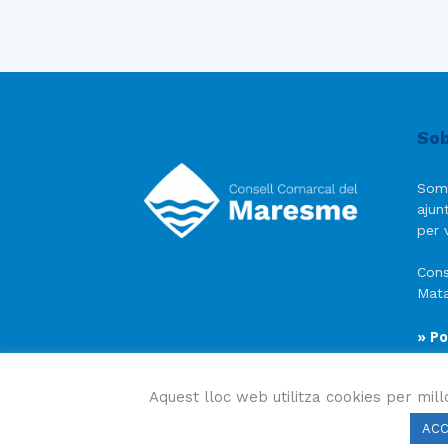
Sob
Som
ajun
per v
Cons
Mata
» Po
» Av
» Po
Aquest lloc web utilitza cookies per mill
AC