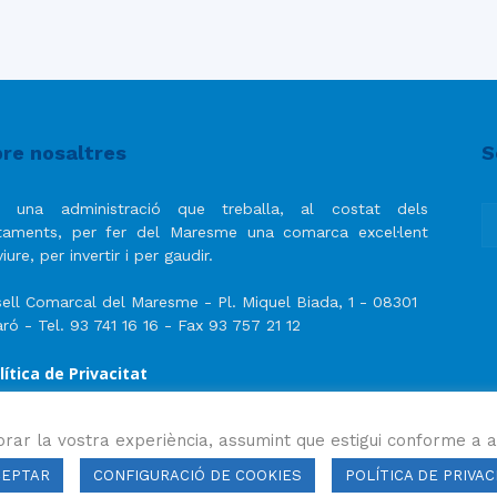
re nosaltres
S
 una administració que treballa, al costat dels
taments, per fer del Maresme una comarca excel·lent
iure, per invertir i per gaudir.
ell Comarcal del Maresme - Pl. Miquel Biada, 1 - 08301
ró - Tel. 93 741 16 16 - Fax 93 757 21 12
lítica de Privacitat
ís Legal
lítica de privacitat de les xarxes socials
orar la vostra experiència, assumint que estigui conforme a a
CEPTAR
CONFIGURACIÓ DE COOKIES
POLÍTICA DE PRIVAC