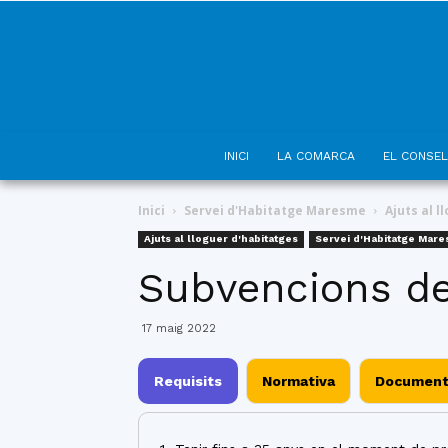
INICI
LA COMARCA
EL CONSEL
Inici
Servei d'Habitatge Maresme
Ajuts al l
Ajuts al lloguer d'habitatges
Servei d'Habitatge Mar
Subvencions de
17 maig 2022
Requisits
Normativa
Documenta