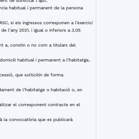
t de sol·licitar l’ajut.
ència habitual i permanent de la persona
RSC, si els ingressos corresponen a l’exercici
de l’any 2021, i igual o inferiors a 3,05
nt a, constin o no com a titulars del
domicili habitual i permanent a l’habitatge,
ssió, que sol·licitin de forma
ndament de l’habitatge o habitació o, en
litzar el corresponent contracte en el
à la convocatòria que es publicarà