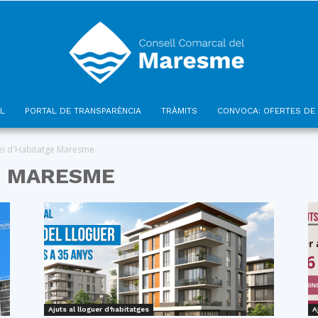
L
PORTAL DE TRANSPARÈNCIA
TRÀMITS
CONVOCA: OFERTES DE 
Consell
ei d'Habitatge Maresme
E MARESME
Comarcal
Ajuts al lloguer d'habitatges
A