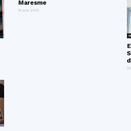
Maresme
16 juny 2023
I
E
S
d
30