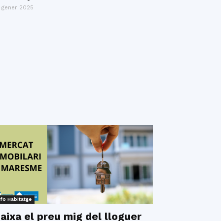
 gener 2025
nfo Habitatge
aixa el preu mig del lloguer