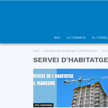
INICI
LA COMARCA
EL CONSEL
Inici
Serveis als municipis i planificació
Serv
SERVEI D'HABITATG
Info Habitatge