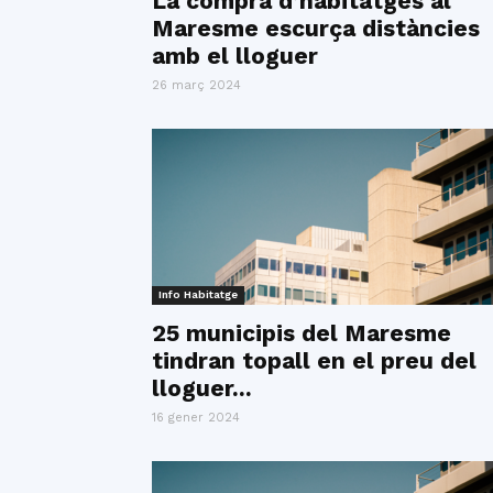
La compra d’habitatges al
Maresme escurça distàncies
amb el lloguer
26 març 2024
Info Habitatge
25 municipis del Maresme
tindran topall en el preu del
lloguer...
16 gener 2024