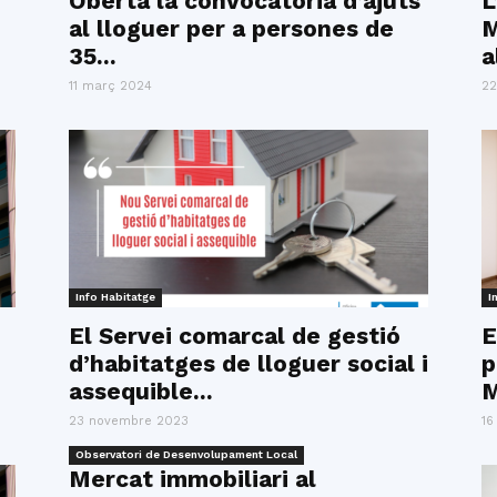
Oberta la convocatòria d’ajuts
L
al lloguer per a persones de
M
35...
a
11 març 2024
22
Info Habitatge
I
El Servei comarcal de gestió
E
d’habitatges de lloguer social i
p
assequible...
M
23 novembre 2023
16
Observatori de Desenvolupament Local
Mercat immobiliari al