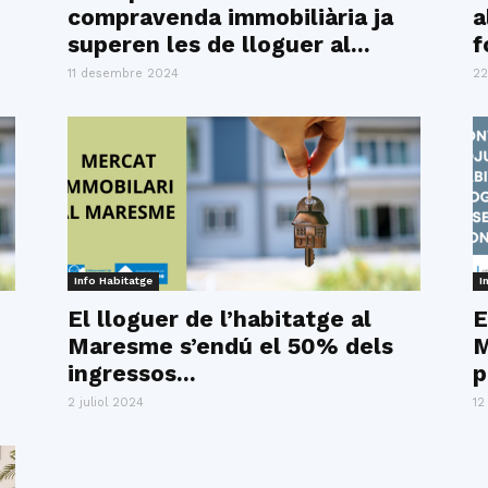
compravenda immobiliària ja
a
superen les de lloguer al...
f
11 desembre 2024
22
Info Habitatge
I
El lloguer de l’habitatge al
E
Maresme s’endú el 50% dels
M
ingressos...
p
2 juliol 2024
12