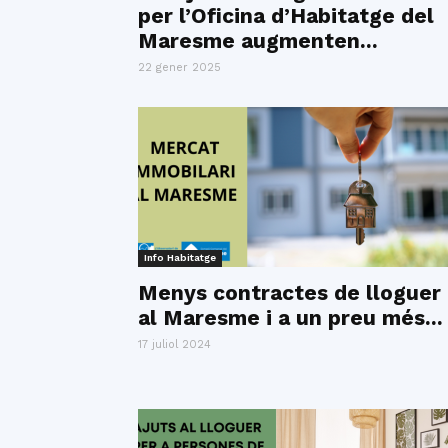
per l’Oficina d’Habitatge del
Maresme augmenten...
22 gener 2025
Info Habitatge
Menys contractes de lloguer
al Maresme i a un preu més...
17 juliol 2024