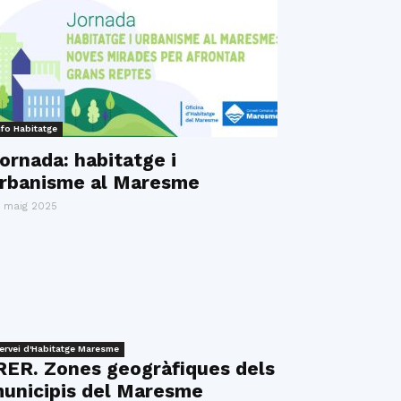
nfo Habitatge
ornada: habitatge i
rbanisme al Maresme
 maig 2025
ervei d'Habitatge Maresme
RER. Zones geogràfiques dels
unicipis del Maresme