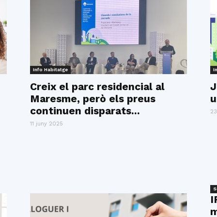
Info Habitatge
I
Creix el parc residencial al
J
Maresme, però els preus
u
continuen disparats...
23
11 juny 2025
S
I
m