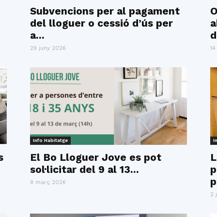
del
Subvencions per al pagament
O
del lloguer o cessió d’ús per
a
a...
d
29 juny 2026
14
Maresme
Info Habitatge
I
s
El Bo Lloguer Jove es pot
L
sol·licitar del 9 al 13...
p
p
8 març 2026
2 