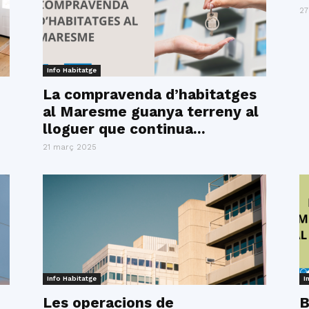
27
Info Habitatge
La compravenda d’habitatges
al Maresme guanya terreny al
lloguer que continua...
21 març 2025
Info Habitatge
I
Les operacions de
B