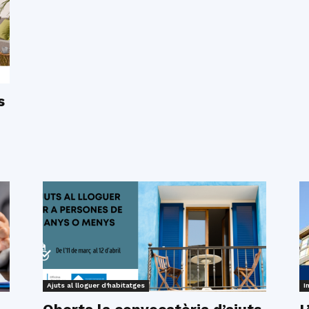
s
Ajuts al lloguer d'habitatges
I