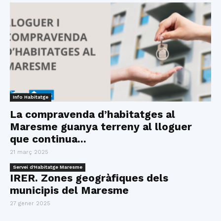
Info Habitatge
La compravenda d’habitatges al
Maresme guanya terreny al lloguer
que continua...
21 març 2025
Servei d'Habitatge Maresme
IRER. Zones geogràfiques dels
municipis del Maresme
27 gener 2025