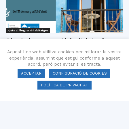
Ajuts al lloguer d'habitatges
Oberta la convocatòria d’ajuts al
lloguer per a persones de 35...
Aquest lloc web utilitza cookies per millorar la vostra
11 març 2024
experiència, assumint que estigui conforme a aquest
acord, però pot evitar si es tracta.
ACCEPTAR
CONFIGURACIÓ DE COOKIES
POLÍTICA DE PRIVACITAT
Info Habitatge