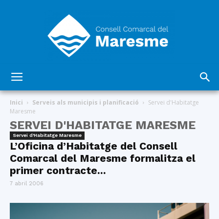
Consell
Inici
Serveis als municipis i planificació
Servei d'Habitatge
Maresme
SERVEI D'HABITATGE MARESME
Comarcal
Servei d'Habitatge Maresme
L’Oficina d’Habitatge del Consell
Comarcal del Maresme formalitza el
primer contracte...
del
7 abril 2006
Maresme