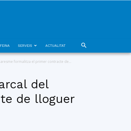
FEINA
SERVEIS
ACTUALITAT
aresme formalitza el primer contracte de...
arcal del
te de lloguer