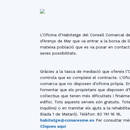
L’Oficina d’Habitatge del Consell Comarcal de
d’Arenys de Mar que va entrar a la borsa de ll
mateixa població que es va posar en contacte
seves possibilitats.
Gràcies a la tasca de mediació que ofereix l’O
controla que es compleixi el contracte. L’Ofi
comarca que no disposen d’oficina pròpia. En
fomentar que els propietaris que disposen d’ha
col·lectius que tenen més dificultats i finalme
edifici. Tots aquests serveis són gratuïts. To
inquilins) o en tramitar els ajuts a la rehab
Biada 1 de Mataró). Telèfon: 93 741 16 16,
habitatge@ccmaresme.es
Per consultar més
Cliqueu aquí