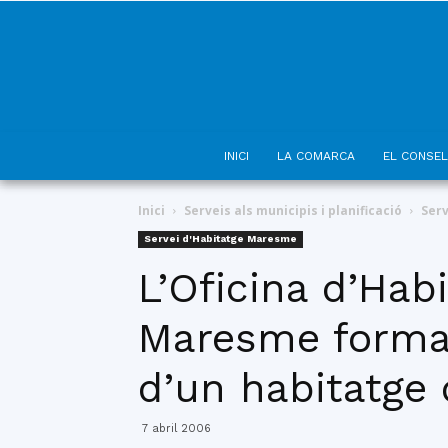
INICI
LA COMARCA
EL CONSEL
Inici
Serveis als municipis i planificació
Ser
Servei d'Habitatge Maresme
L’Oficina d’Hab
Maresme formal
d’un habitatge
7 abril 2006