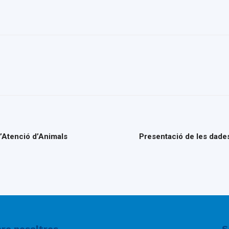
d’Atenció d’Animals
Presentació de les dade
re nosaltres
S