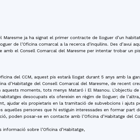
del
l Maresme ja ha signat el primer contracte de lloguer d’un habita
Maresme
oguer de l’Oficina comarcal a la recerca d’inquilins. Des d’avui aq
 amb el Consell Comarcal del Maresme per intentar trobar un pis 
ficina del CCM, aquest pis estarà llogat durant 5 anys amb la gara
cina d’Habitatge del Consell Comarcal del Maresme, de recent crea
 aquests moments, tots menys Mataró i El Masnou. L’objectiu de l’
bitatges desocupats els ofereixin en règim de lloguer; de l’altra, 
nt, ajudar els propietaris en la tramitació de subvebcions i ajuts p
tes aquelles persones que hi estiguin interessades en formar part 
ilitació, poden posar-se en contacte amb l’Oficina d’Habitatge del
 informació sobre l’Oficina d’Habitatge,