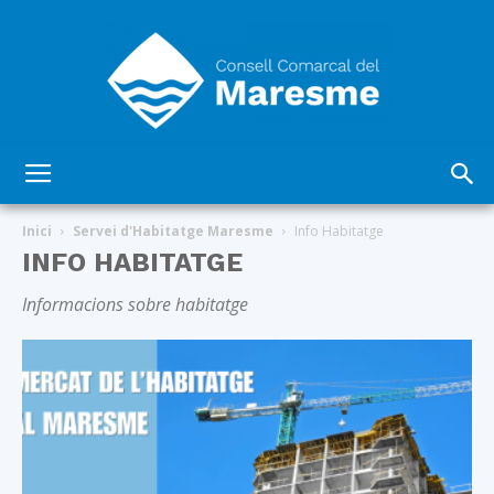
Consell
Inici
Servei d'Habitatge Maresme
Info Habitatge
INFO HABITATGE
Comarcal
Informacions sobre habitatge
del
Maresme