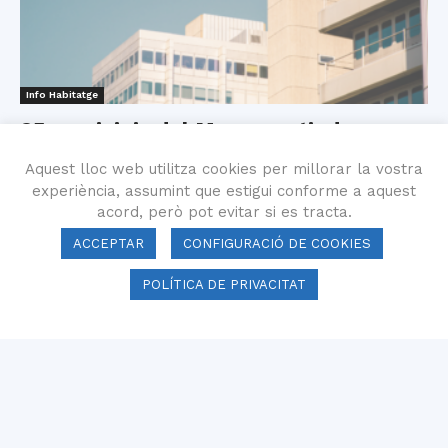
Info Habitatge
25 municipis del Maresme tindran
topall en el preu del lloguer...
Aquest lloc web utilitza cookies per millorar la vostra
16 gener 2024
experiència, assumint que estigui conforme a aquest
acord, però pot evitar si es tracta.
ACCEPTAR
CONFIGURACIÓ DE COOKIES
POLÍTICA DE PRIVACITAT
Info Habitatge