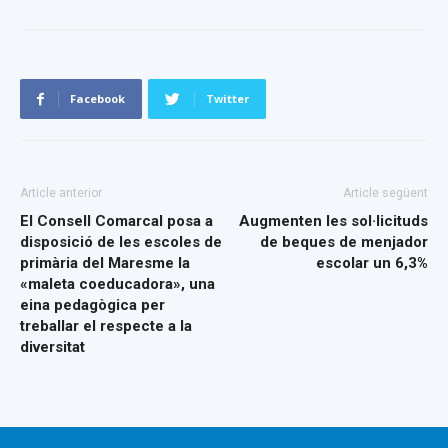
Facebook
Twitter
Article anterior
Article següent
El Consell Comarcal posa a
Augmenten les sol·licituds
disposició de les escoles de
de beques de menjador
primària del Maresme la
escolar un 6,3%
«maleta coeducadora», una
eina pedagògica per
treballar el respecte a la
diversitat