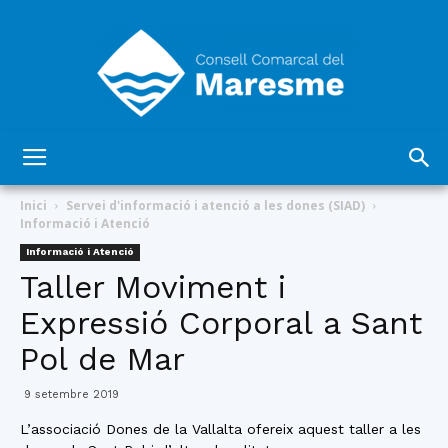
Consell
Inici
Servei d'informació i atenció a les dones (SIAD)
Informació i Atenció
Informació i Atenció
Comarcal
Taller Moviment i
Expressió Corporal a Sant
Pol de Mar
del
9 setembre 2019
L’associació Dones de la Vallalta ofereix aquest taller a les
Maresme