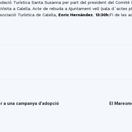
ndació Turística Santa Susanna per part del president del Comité
:
Visita a Calella. Acte de rebuda a Ajuntament vell (sala d´actes p
sociació Turística de Calella,
Enric Hernández
.
13:30h:
Fi de les a
per a una campanya d’adopció
El Maresme