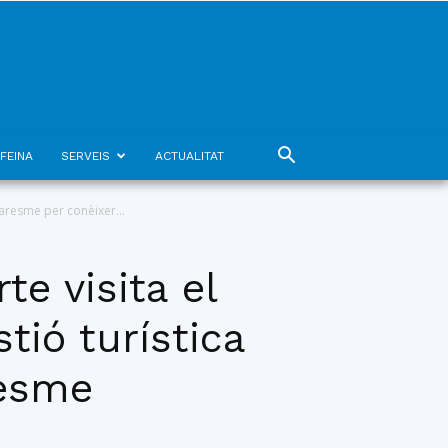
FEINA
SERVEIS
ACTUALITAT
aresme per conèixer...
e visita el
ió turística
resme