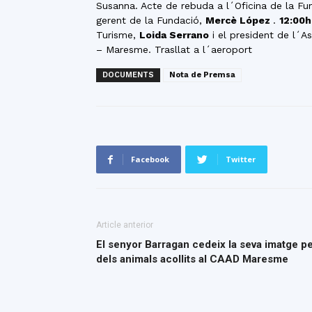
Susanna. Acte de rebuda a l´Oficina de la Fu
gerent de la Fundació,
Mercè López
.
12:00h
Turisme,
Loida Serrano
i el president de l´As
– Maresme. Trasllat a l´aeroport
DOCUMENTS
Nota de Premsa
Facebook
Twitter
Article anterior
El senyor Barragan cedeix la seva imatge 
dels animals acollits al CAAD Maresme