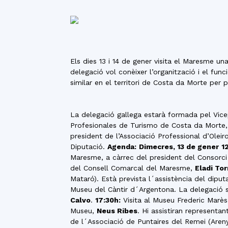
Els dies 13 i 14 de gener visita el Maresme una
delegació vol conèixer l’organització i el f
similar en el territori de Costa da Morte per p
La delegació gallega estarà formada pel Vicepr
Profesionales de Turismo de Costa da Morte, 3
president de l’Associació Professional d’Oleiros
Diputació.
Agenda:
Dimecres, 13 de gener
1
Maresme, a càrrec del president del Consorc
del Consell Comarcal del Maresme,
Eladi Tor
Mataró). Està prevista l´assistència del dipu
Museu del Càntir d´Argentona. La delegació 
Calvo
.
17:30h:
Visita al Museu Frederic Marès
Museu,
Neus Ribes
. Hi assistiran representa
de l´Associació de Puntaires del Remei (Are