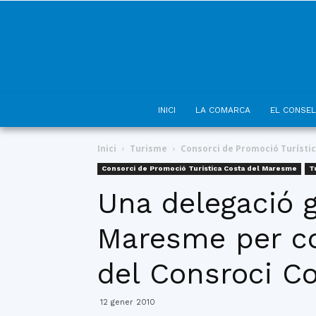
INICI
LA COMARCA
EL CONSEL
Inici
Turisme
Consorci de Promoció Turísti
Consorci de Promoció Turística Costa del Maresme
T
Una delegació g
Maresme per con
del Consroci C
12 gener 2010