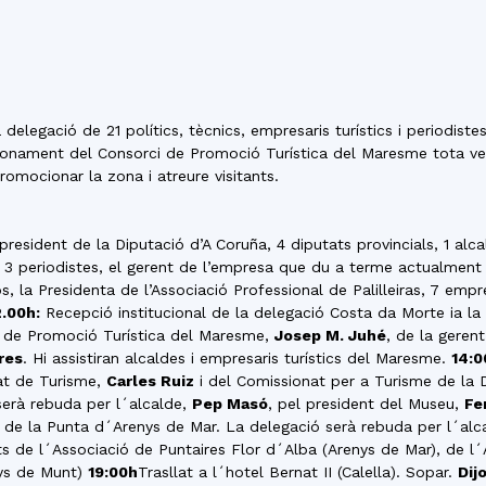
del
 delegació de 21 polítics, tècnics, empresaris turístics i periodist
Maresme
uncionament del Consorci de Promoció Turística del Maresme tota v
romocionar la zona i atreure visitants.
esident de la Diputació d’A Coruña, 4 diputats provincials, 1 alca
 periodistes, el gerent de l’empresa que du a terme actualment la 
, la Presidenta de l’Associació Professional de Palilleiras, 7 empresa
2.00h:
Recepció institucional de la delegació Costa da Morte ia la
i de Promoció Turística del Maresme,
Josep M. Juhé
, de la geren
res
. Hi assistiran alcaldes i empresaris turístics del Maresme.
14:0
tat de Turisme,
Carles Ruiz
i del Comissionat per a Turisme de la 
serà rebuda per l´alcalde,
Pep Masó
, pel president del Museu,
Fe
 de la Punta d´Arenys de Mar. La delegació serà rebuda per l´alc
nts de l´Associació de Puntaires Flor d´Alba (Arenys de Mar), de l
nys de Munt)
19:00h
Trasllat a l´hotel Bernat II (Calella). Sopar.
Dij