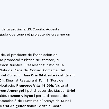
es de la província d’A Coruña. Aquesta
egada que tenen el projecte de crear-ne un
lde, el president de l’Asociación de
promoció turística del territori, el
ris turístics i l’assessor turístic de la
 Sala de Plens del Consell Comarcal del
t del Consorci,
Ana Cris Gilaberte
i del gerent
0h:
Dinar al Restaurant Toni 3 (Port de
Diputació,
Francesc Vila
.
16:00h:
Visita al
rran Armengol
i pel director del Museu,
Oriol
alde,
Ramon Vinyes
i per la directora del
´Associació de Puntaires d´Arenys de Munt i
ous 14 de gener
9:30h:
Visita a Santa