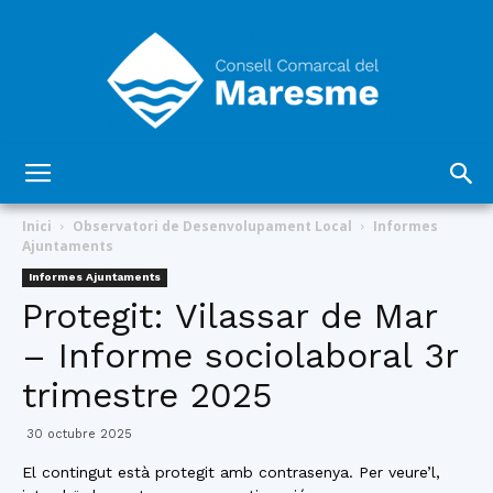
Consell
Inici
Observatori de Desenvolupament Local
Informes
Ajuntaments
Informes Ajuntaments
Comarcal
Protegit: Vilassar de Mar
– Informe sociolaboral 3r
trimestre 2025
del
30 octubre 2025
El contingut està protegit amb contrasenya. Per veure’l,
Maresme