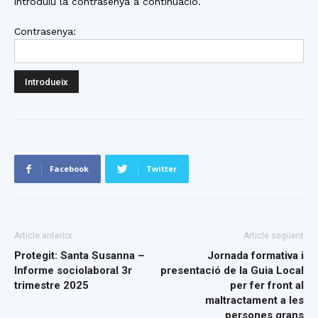
introduïu la contrasenya a continuació.
Contrasenya:
Facebook
Twitter
Article anterior
Article següent
Protegit: Santa Susanna –
Jornada formativa i
Informe sociolaboral 3r
presentació de la Guia Local
trimestre 2025
per fer front al
maltractament a les
persones grans