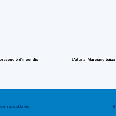
prevenció d’incendis
L’atur al Maresme baixa
re nosaltres
S