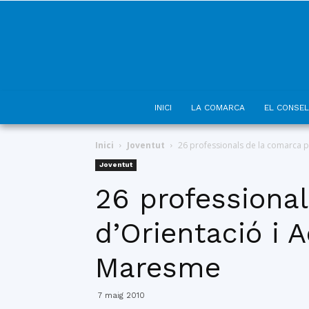
INICI
LA COMARCA
EL CONSEL
Inici
Joventut
26 professionals de la comarca pa
Joventut
26 professional
d’Orientació i
Maresme
7 maig 2010