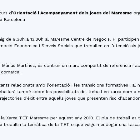
del
curs d’
Orientació i Acompanyament dels joves del Maresme
org
de Barcelona
e maig de 9.30h a 13.30h al Maresme Centre de Negocis. Hi participe
Maresme
moció Econòmica i Serveis Socials que treballen en l’atenció als 
or Màrius Martínez, és contruir un marc compartit de referència i a
 comarca.
ts relacionats amb l’orientació i les transicions formatives i al mó
reballarà també sobre les possibilitats del treball en xarxa com a
ajectòries d’èxit entre aquells joves que presenten risc d’abando
 la Xarxa TET Maresme per aquest any 2010. El pla de treball es t
que treballin la temàtica de la TET o que vulguin endegar una tasc