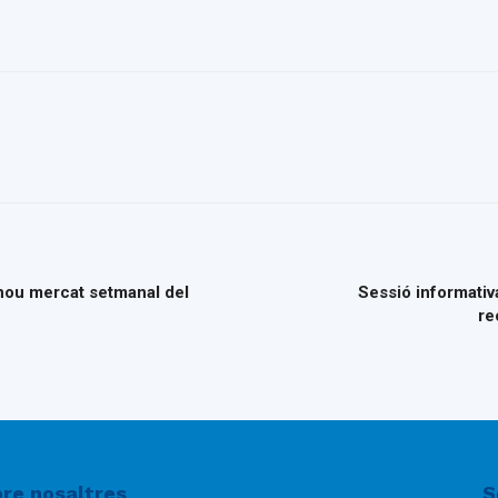
del
Maresme
 nou mercat setmanal del
Sessió informativa
re
re nosaltres
S