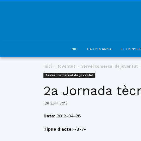
INICI
LA COMARCA
EL CONSEL
Inici
Joventut
Servei comarcal de joventut
Servei comarcal de joventut
2a Jornada tècn
26 abril 2012
Data:
2012-04-26
Tipus d’acte:
-8-7-