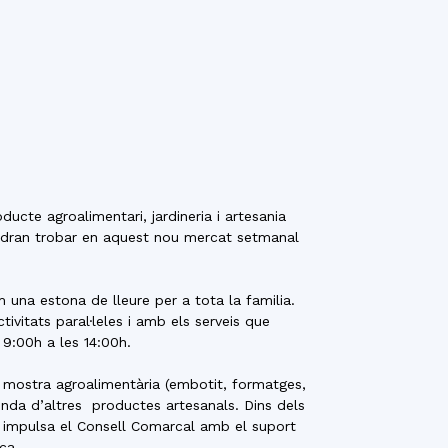
ucte agroalimentari, jardineria i artesania
podran trobar en aquest nou mercat setmanal
una estona de lleure per a tota la familia.
vitats paral·leles i amb els serveis que
 9:00h a les 14:00h.
mostra agroalimentària (embotit, formatges,
venda d’altres
productes artesanals. Dins dels
e impulsa el Consell Comarcal amb el suport
ca.