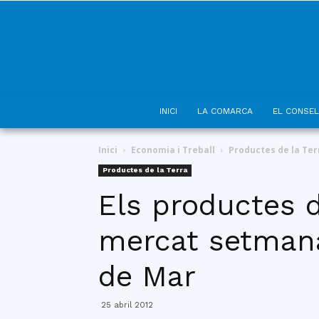
INICI
LA COMARCA
EL CONSEL
Inici
Economia i Treball
Productes de la Ter
Productes de la Terra
Els productes d
mercat setmana
de Mar
25 abril 2012