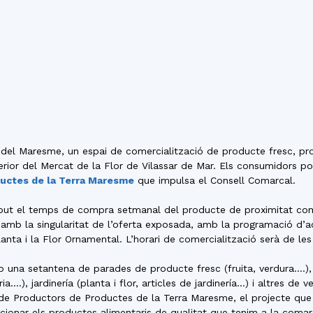
del
Maresme
 del Maresme, un espai de comercialització de producte fresc, prod
erior del Mercat de la Flor de Vilassar de Mar. Els consumidors 
uctes de la Terra Maresme
que impulsa el Consell Comarcal.
but el temps de compra setmanal del producte de proximitat com 
b la singularitat de l’oferta exposada, amb la programació d’acti
lanta i la Flor Ornamental.
L’horari de comercialització serà de les
na setantena de parades de producte fresc (fruita, verdura….), 
a….), jardinería (planta i flor, articles de jardinería…) i altres de 
 de Productors de Productes de la Terra Maresme, el projecte qu
cionar els productes alimentaris de qualitat que tenim a la comar