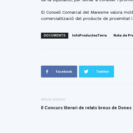
El Consell Comarcal del Maresme valora molt p
comercialització del producte de proximitat i
DOCUMENTS
InfoProductesTerra
Nota de P
Facebook
Twitter
Article anterior
II Concurs literari de relats breus de Dones