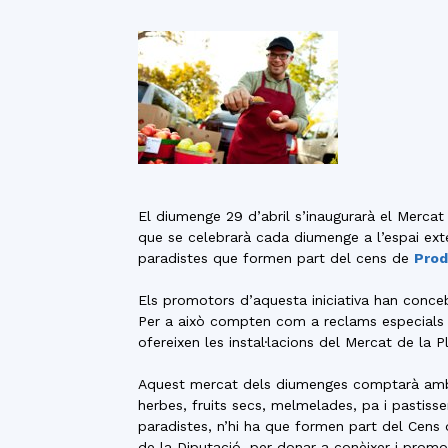
El diumenge 29 d’abril s’inaugurarà el Mercat
que se celebrarà cada diumenge a l’espai ext
paradistes que formen part del cens de
Prod
Els promotors d’aquesta iniciativa han conce
Per a això compten com a reclams especials am
ofereixen les instal·lacions del Mercat de la P
Aquest mercat dels diumenges comptarà amb u
herbes, fruits secs, melmelades, pa i pastisseri
paradistes, n’hi ha que formen part del Cens
de la Diputació, per donar a conèixer i promo