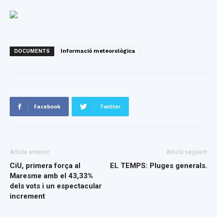
DOCUMENTS
Informació meteorològica
Facebook
Twitter
Article anterior
Article següent
CiU, primera força al
EL TEMPS: Pluges generals.
Maresme amb el 43,33%
dels vots i un espectacular
increment