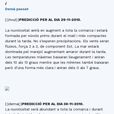
/
Demà passat
{:}Avui{:}
PREDICCIÓ PER AL DIA 29-11-2010.
La nuvolositat anirà en augment a tota la comarca i estarà
formada per núvols prims durant el matí i més compactes
durant la tarda. No s’esperen precipitacions. Els vents seran
fluixos, força 2 a 3, de component Est. La mar estarà
dominada pel marejol augmentant amaror durant la tarda.
Les temperatures màximes baixaran lleugerament i aniran
dels 10 als 13 graus mentre que les mínimes també baixaran
però d’una forma més clara i aniran dels 0 als 7 graus.
{:}dema{:}
PREDICCIÓ PER AL DIA 30-11-2010.
La nuvolositat serà abundant a tota la comarca i durant