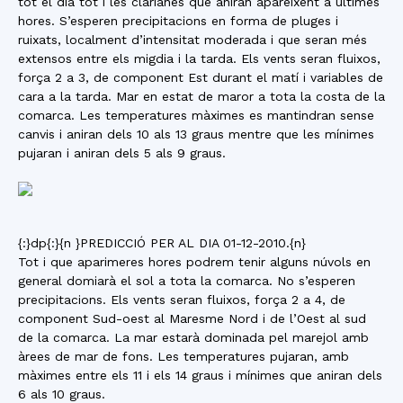
tot el dia tot i les clarianes que aniran apareixent a últimes
hores. S’esperen precipitacions en forma de pluges i
ruixats, localment d’intensitat moderada i que seran més
extensos entre els migdia i la tarda. Els vents seran fluixos,
força 2 a 3, de component Est durant el matí i variables de
cara a la tarda. Mar en estat de maror a tota la costa de la
comarca. Les temperatures màximes es mantindran sense
canvis i aniran dels 10 als 13 graus mentre que les mínimes
pujaran i aniran dels 5 als 9 graus.
{:}dp{:}{n }PREDICCIÓ PER AL DIA 01-12-2010.{n}
Tot i que aparimeres hores podrem tenir alguns núvols en
general domiarà el sol a tota la comarca. No s’esperen
precipitacions. Els vents seran fluixos, força 2 a 4, de
component Sud-oest al Maresme Nord i de l’Oest al sud
de la comarca. La mar estarà dominada pel marejol amb
àrees de mar de fons. Les temperatures pujaran, amb
màximes entre els 11 i els 14 graus i mínimes que aniran dels
6 als 10 graus.