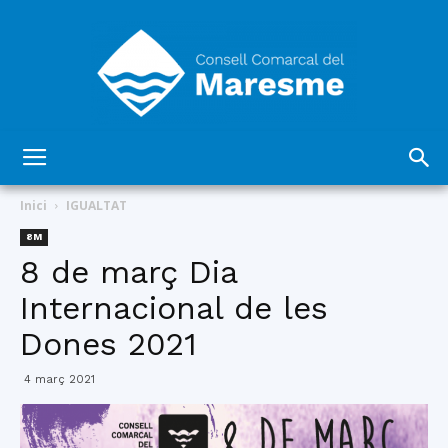
Consell
Inici
IGUALTAT
8M
8 de març Dia
Comarcal
Internacional de les
Dones 2021
del
4 març 2021
Maresme