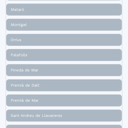
Mataró
Montgat
Òrrius
Palafolls
Pineda de Mar
Premià de Dalt
Premià de Mar
Sant Andreu de Llavaneres