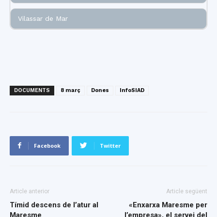
Vilassar de Mar
DOCUMENTS
8 març
Dones
InfoSIAD
Facebook
Twitter
Article anterior
Article següent
Tímid descens de l’atur al
«Enxarxa Maresme per
Maresme
l’empresa», el servei del