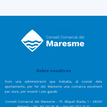
Sobre nosaltres
Som una administració que treballa, al costat dels
ajuntaments, per fer del Maresme una comarca excel·lent
per viure, per invertir i per gaudir.
Consell Comarcal del Maresme - Pl. Miquel Biada, 1 - 08301
Mataró - Tel. 93 741 16 16 - Fax 93 757 21 12