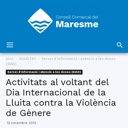
Consell
Inici
IGUALTAT
Servei d'informació i atenció a les dones
(SIAD)
Servei d'informació i atenció a les dones (SIAD)
Comarcal
Activitats al voltant del
Dia Internacional de la
Lluita contra la Violència
del
de Gènere
12 novembre 2013
Maresme