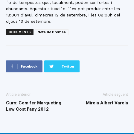
´o de tempestes que, localment, poden ser fortes i
abundants. Aquesta situaci´o ´´es pot produir entre les
18:00h d’avui, dimecres 12 de setembre, i les 08:00h del
dijous 13 de setembre.
DOCUMENTS
Nota de Premsa
Facebook
Twitter
Article anterior
Article següent
Curs: Com fer Marqueting
Mireia Albert Varela
Low Cost l’any 2012