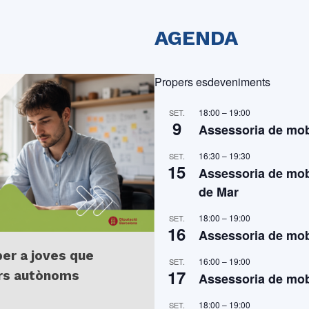
AGENDA
Propers esdeveniments
18:00
–
19:00
SET.
9
Assessoria de mobi
16:30
–
19:30
SET.
15
Assessoria de mobi
de Mar
18:00
–
19:00
SET.
16
Assessoria de mobi
per a joves que
16:00
–
19:00
SET.
17
ors autònoms
Assessoria de mobi
18:00
–
19:00
SET.