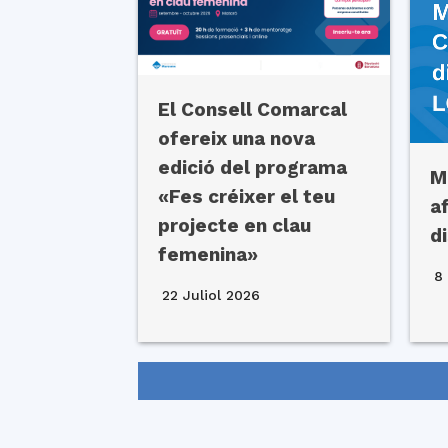
El Consell Comarcal
ofereix una nova
edició del programa
M
«Fes créixer el teu
a
projecte en clau
d
femenina»
8 
22 Juliol 2026