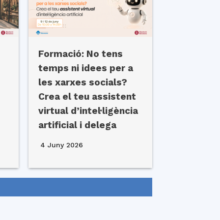
Formació: No tens
temps ni idees per a
les xarxes socials?
Crea el teu assistent
virtual d’intel·ligència
artificial i delega
4 Juny 2026