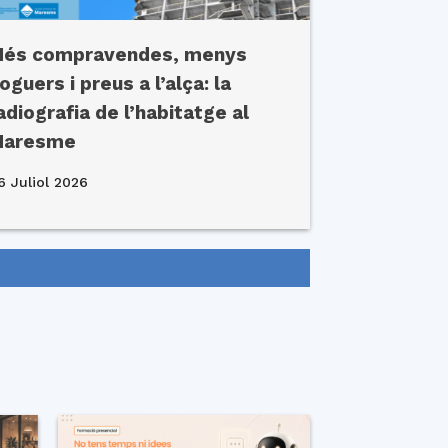
és compravendes, menys
loguers i preus a l’alça: la
adiografia de l’habitatge al
Maresme
6 Juliol 2026