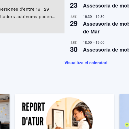
23
Assessoria de mobi
persones d’entre 18 i 29
16:30
–
19:30
balladors autònoms poden…
SET.
29
Assessoria de mobi
de Mar
18:00
–
19:00
SET.
30
Assessoria de mobi
Visualitza el calendari