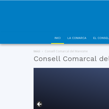
INICI
LA COMARCA
EL CONSEL
Inici
Consell Comarcal del Maresme
Consell Comarcal d