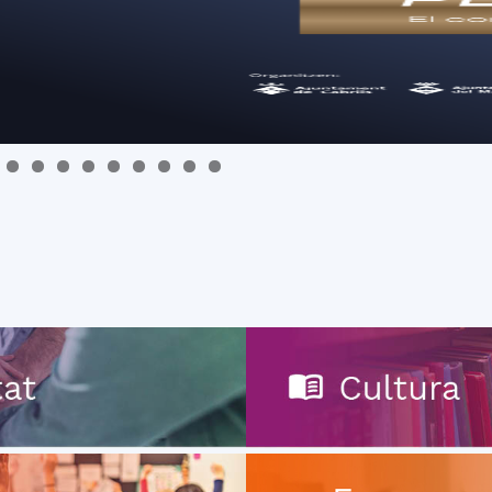
del
Maresme
0
1
2
3
4