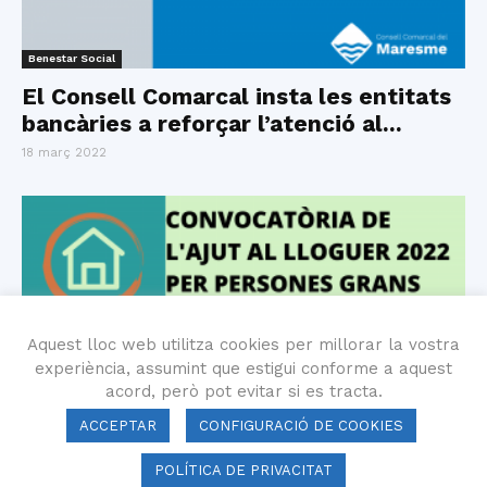
Benestar Social
El Consell Comarcal insta les entitats
bancàries a reforçar l’atenció al...
18 març 2022
Aquest lloc web utilitza cookies per millorar la vostra
experiència, assumint que estigui conforme a aquest
acord, però pot evitar si es tracta.
Ajuts al lloguer d'habitatges
ACCEPTAR
CONFIGURACIÓ DE COOKIES
Convocatòria de l’ajut al lloguer 2022
per a persones grans
POLÍTICA DE PRIVACITAT