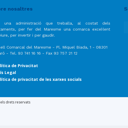
del
re nosaltres
S
 una administració que treballa, al costat dels
taments, per fer del Maresme una comarca excel·lent
iure, per invertir i per gaudir.
Maresme
ell Comarcal del Maresme - Pl. Miquel Biada, 1 - 08301
ró - Tel. 93 741 16 16 - Fax 93 757 21 12
lítica de Privacitat
ís Legal
lítica de privacitat de les xarxes socials
ls drets reservats