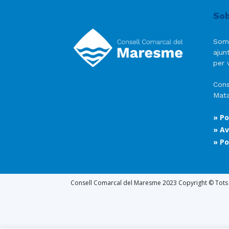
Sob
Som
ajun
per v
Cons
Mata
» Po
» Av
» Po
Consell Comarcal del Maresme 2023 Copyright © Tots e